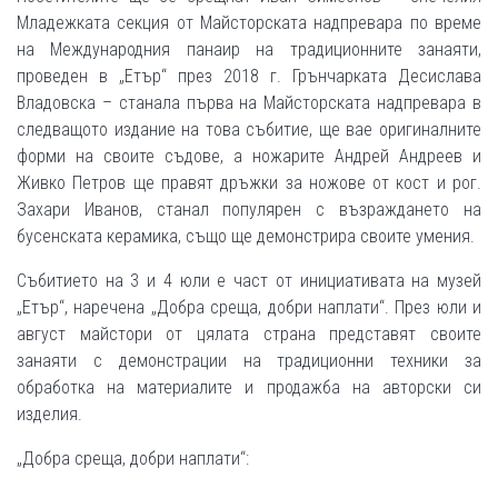
Младежката секция от Майсторската надпревара по време
на Международния панаир на традиционните занаяти,
проведен в „Етър“ през 2018 г. Грънчарката Десислава
Владовска – станала първа на Майсторската надпревара в
следващото издание на това събитие, ще вае оригиналните
форми на своите съдове, а ножарите Андрей Андреев и
Живко Петров ще правят дръжки за ножове от кост и рог.
Захари Иванов, станал популярен с възраждането на
бусенската керамика, също ще демонстрира своите умения.
Събитието на 3 и 4 юли е част от инициативата на музей
„Етър“, наречена „Добра среща, добри наплати“. През юли и
август майстори от цялата страна представят своите
занаяти с демонстрации на традиционни техники за
обработка на материалите и продажба на авторски си
изделия.
„Добра среща, добри наплати“: