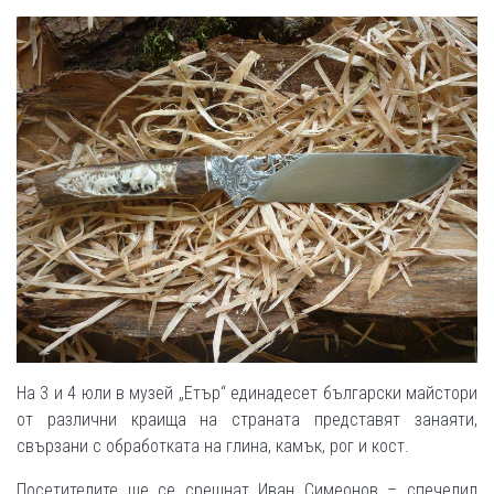
На 3 и 4 юли в музей „Етър“ единадесет български майстори
от различни краища на страната представят занаяти,
свързани с обработката на глина, камък, рог и кост.
Посетителите ще се срещнат Иван Симеонов – спечелил