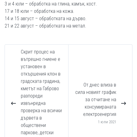
3 и 4 юли – обработка на глина, камък, кост.
17 и 18 юли – обработка на кожа.
14 и 15 август – обработката на дърво.
21 и 22 август – обработката на метал.
Скрит процес на
вътрешно гниене е
установен в
откършения клон в
градската градина,
От днес влиза в
кметът на Габрово
сила новият график
разпореди
за отчитане на
извънредна
консумираната
проверка на всички
електроенергия
дървета в
1 юли 2021
обществени
паркове, детски