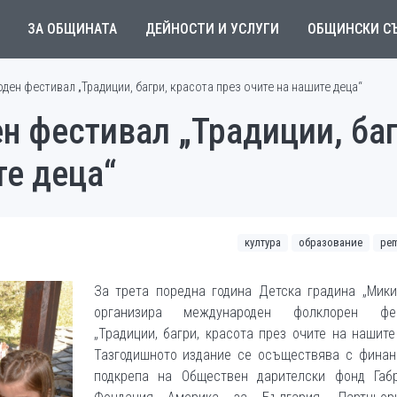
ЗА ОБЩИНАТА
ДЕЙНОСТИ И УСЛУГИ
ОБЩИНСКИ С
ден фестивал „Традиции, багри, красота през очите на нашите деца“
 фестивал „Традиции, баг
те деца“
култура
образование
рem
За трета поредна година Детска градина „Мики
организира международен фолклорен фес
„Традиции, багри, красота през очите на нашите
Тазгодишното издание се осъществява с финан
подкрепа на Обществен дарителски фонд Габ