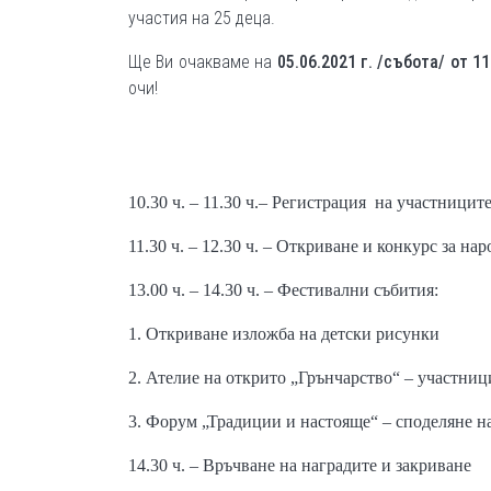
участия на 25 деца.
Ще Ви очакваме на
05.06.2021 г. /събота/ от 11
очи!
10.30 ч. – 11.30 ч.– Р
егистрация
на участницит
11.30 ч. – 12.30 ч. –
Откриване и конкурс за нар
13.00 ч. – 14.30 ч. –
Фестивални събития:
1.
Откриване изложба на детски рисунки
2.
Ателие на открито „Грънчарство“
–
участниц
3.
Форум „Традиции и настояще“
– споделяне н
14.30 ч. –
Връчване на наградите
и закриване