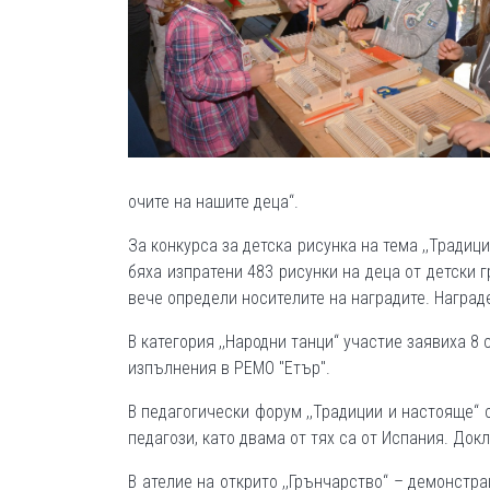
очите на нашите деца“.
За конкурса за детска рисунка на тема ,,Традиц
бяха изпратени 483 рисунки на деца от детски
вече определи носителите на наградите. Наград
В категория ,,Народни танци“ участие заявиха 8
изпълнения в РЕМО "Етър".
В педагогически форум ,,Традиции и настояще“ 
педагози, като двама от тях са от Испания. Док
В ателие на открито ,,Грънчарство“ – демонстр