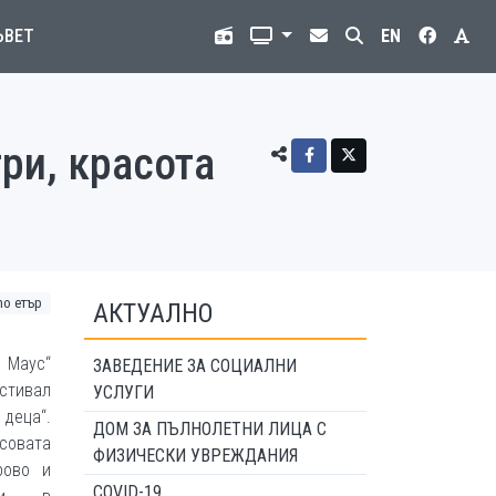
ЪВЕТ
EN
ри, красота
o етър
АКТУАЛНО
 Маус“
ЗАВЕДЕНИЕ ЗА СОЦИАЛНИ
тивал
УСЛУГИ
 деца“.
ДОМ ЗА ПЪЛНОЛЕТНИ ЛИЦА С
совата
ФИЗИЧЕСКИ УВРЕЖДАНИЯ
рово и
COVID-19