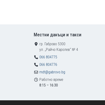
Местни данъци и такси
гр. Габрово 5300
ул. „Райчо Каролев“ № 4
066 804775
066 804776
mdt@gabrovo.bg
Работно време
8:15 – 16:30