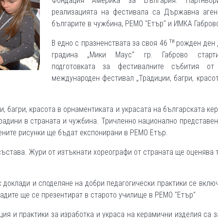
Фондация Америка за България. Партнь
реализацията на фестивала са Държавна аген
българите в чужбина, РЕМО "Етър" и ИМКА Габров
ти
В едно с празненствата за своя 46
рожден ден 
градина „Мики Маус“ гр. Габрово старт
подготовката за фестивалните събития от
международен фестивал „Традиции, багри, красо
ии, багри, красота в орнаментиката и украсата на българската кер
 градини в страната и чужбина. Тричленно национално представе
ените рисунки ще бъдат експонирани в РЕМО Етър.
 състава. Жури от изтъкнати хореографи от страната ще оценява 
с доклади и споделяне на добри педагогически практики се вклю
ладите ще се презентират в старото училище в РЕМО "Етър"
ация и практики за изработка и украса на керамични изделия са 