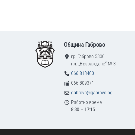
Footer
Община Габрово
гр. Габрово 5300
пл. „Възраждане“ № 3
066 818400
066 809371
gabrovo@gabrovo.bg
Работно време
8:30 – 17:15