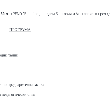
.30 ч.
в РЕМО "Етър" за да видим България и българското през д
ПРОГРАМА
е
одни танци
и по предварителна заявка
а педагогически опит