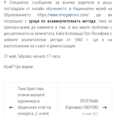
!!! Специално съобщение за всички родители и деца,
пострадали от онлайн обучението: в Национален музей на
Образованието
https://www.nmogabrovo.com/
ще ви
посрещнат с
уроци по взаимоучителната метода
, така че
препоръчваме да наминете и там. А ако имате проблеми с
дисциплината на момчетата, баба Колювица Поп Йосифова с
нейните възпитателни методи от 1840 г. ще е на
разположение за съвет и демонстрация.
21 май, Габрово, начало 17 часа.
Край? Ще видим…
Таня Христова
отличи малките
художници в
ПРОГРАМА
общинския етап на
Карнавал ГАБРОВО
конкурса „С очите
21 май 2021