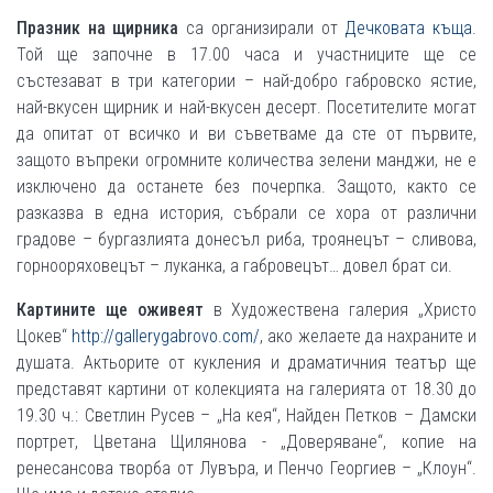
Празник на щирника
са организирали от
Дечковата къща
.
Той ще започне в 17.00 часа и участниците ще се
състезават в три категории – най-добро габровско ястие,
най-вкусен щирник и най-вкусен десерт. Посетителите могат
да опитат от всичко и ви съветваме да сте от първите,
защото въпреки огромните количества зелени манджи, не е
изключено да останете без почерпка. Защото, както се
разказва в една история, събрали се хора от различни
градове – бургазлията донесъл риба, троянецът – сливова,
горнооряховецът – луканка, а габровецът… довел брат си.
Картините ще оживеят
в Художествена галерия „Христо
Цокев“
http://gallerygabrovo.com/
, ако желаете да нахраните и
душата. Актьорите от кукления и драматичния театър ще
представят картини от колекцията на галерията от 18.30 до
19.30 ч.: Светлин Русев – „На кея“, Найден Петков – Дамски
портрет, Цветана Щилянова - „Доверяване“, копие на
ренесансова творба от Лувъра, и Пенчо Георгиев – „Клоун“.