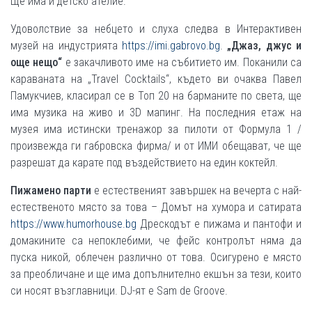
Ще има и детско ателие.
Удоволствие за небцето и слуха следва в Интерактивен
музей на индустрията
https://imi.gabrovo.bg
.
„
Джаз, джус и
още нещо
“
е закачливото име на събитието им. Поканили са
караваната на „Travel Cocktails“, където ви очаква Павел
Памукчиев, класирал се в Топ 20 на барманите по света, ще
има музика на живо и 3D мапинг. На последния етаж на
музея има истински тренажор за пилоти от Формула 1 /
произвежда ги габровска фирма/ и от ИМИ обещават, че ще
разрешат да карате под въздействието на един коктейл.
Пижамено парти
е естественият завършек на вечерта с най-
естественото място за това – Домът на хумора и сатирата
https://www.humorhouse.bg
Дрескодът е пижама и пантофи и
домакините са непоклебими, че фейс контролът няма да
пуска никой, облечен различно от това. Осигурено е място
за преобличане и ще има допълнително екшън за тези, които
си носят възглавници. DJ-ят е Sam de Groove.