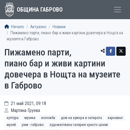
ОБЩИНА ГАБРОВО
Начало
Актуално
Новини
Пижамено парти, пиано бар и живи картини довечера в Нощта на
музеите в Габрово
Пижамено парти,
пиано бар и живи картини
довечера в Нощта на музеите
в Габрово
21 май 2021, 09:18
Мартина Груева
култура
музика
изложба
дом на хумора и сатирата
карнавал
музей
рим - габрово
художествена галерия христо цокев