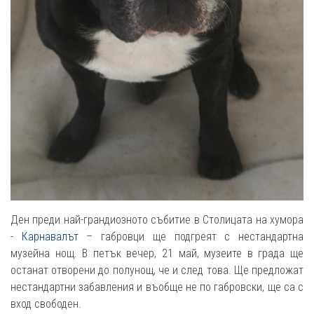
Ден преди най-грандиозното събитие в Столицата на хумора
-
Карнавалът
– габровци ще подгреят с нестандартна
музейна нощ. В петък вечер, 21 май, музеите в града ще
останат отворени до полунощ, че и след това. Ще предложат
нестандартни забавления и въобще не по габровски, ще са с
вход свободен.