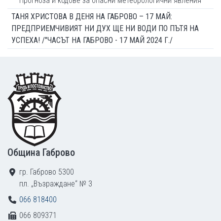
Прогноза и кодове за опасни метеорологични явления
ТАНЯ ХРИСТОВА В ДЕНЯ НА ГАБРОВО – 17 МАЙ:
ПРЕДПРИЕМЧИВИЯТ НИ ДУХ ЩЕ НИ ВОДИ ПО ПЪТЯ НА
УСПЕХА! /"ЧАСЪТ НА ГАБРОВО - 17 МАЙ 2024 Г./
Footer
Община Габрово
гр. Габрово 5300
пл. „Възраждане“ № 3
066 818400
066 809371