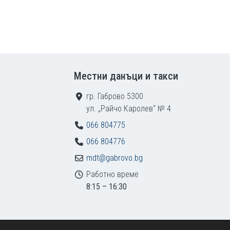
Местни данъци и такси
гр. Габрово 5300
ул. „Райчо Каролев“ № 4
066 804775
066 804776
mdt@gabrovo.bg
Работно време
8:15 – 16:30