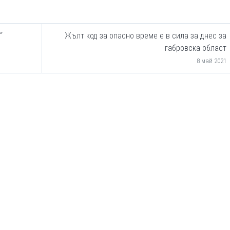
“
Жълт код за опасно време е в сила за днес за
габровска област
8 май 2021