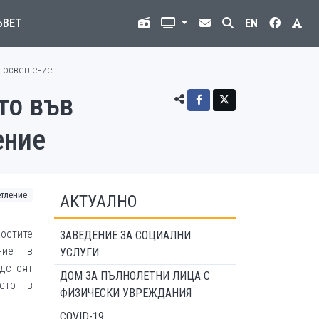
ЪВЕТ
EN
о осветление
то във
ение
етление
АКТУАЛНО
ностите
ЗАВЕДЕНИЕ ЗА СОЦИАЛНИ
ние в
УСЛУГИ
едстоят
ДОМ ЗА ПЪЛНОЛЕТНИ ЛИЦА С
нето в
ФИЗИЧЕСКИ УВРЕЖДАНИЯ
COVID-19