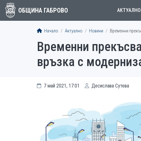
ОБЩИНА ГАБРОВО
АКТУАЛНО
Начало
Актуално
Новини
Временни прекъс
Временни прекъсва
връзка с модерниза
7 май 2021, 17:01
Десислава Сутева