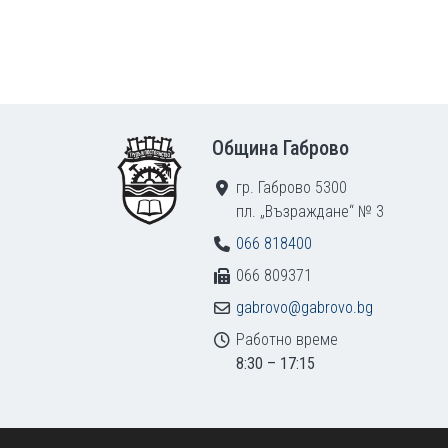
Footer
Община Габрово
гр. Габрово 5300
пл. „Възраждане“ № 3
066 818400
066 809371
gabrovo@gabrovo.bg
Работно време
8:30 – 17:15