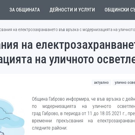
ЗА ОБЩИНАТА
ДЕЙНОСТИ И УСЛУГИ
ОБЩИНСКИ С
вания на електрозахранването във връзка с модернизацията на уличнот
ния на електрозахранване
цията на уличното осветл
актуално
улично осв
Община Габрово информира, че във връзка с дей
по модернизацията на уличното осветле
град Габрово, в периода от 11 до 18.05.2021 г., пр
временни прекъсвания на електрозахранва
следните райони: