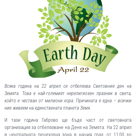
Всяка година на 22 април се отбелязва Световния ден на
Земята. Това е най-големият нерелигиозен празник в света,
който е честван от милиони хора. Причината е една – всички
ние живеем на единствената планета Земя.
И тази година Габрово ще бъде част от световната
организация за отбелязване на Деня на Земята. На 22 април
в централната пешеходна зона в нашия град, от 11:00 до