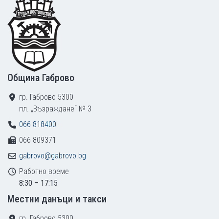
Footer
Община Габрово
гр. Габрово 5300
пл. „Възраждане“ № 3
066 818400
066 809371
gabrovo@gabrovo.bg
Работно време
8:30 – 17:15
Местни данъци и такси
гр. Габрово 5300