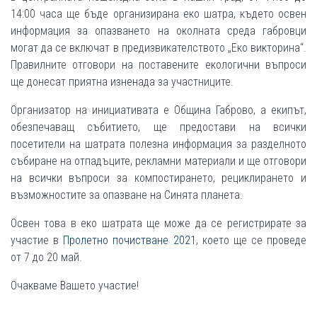
14:00 часа ще бъде организирана еко шатра, където освен
информация за опазването на околната среда габровци
могат да се включат в предизвикателството „Еко викторина“.
Правилните отговори на поставените екологични въпроси
ще донесат приятна изненада за участниците.
Организатор на инициативата е Община Габрово, а екипът,
обезпечаващ събитието, ще предостави на всички
посетители на шатрата полезна информация за разделното
събиране на отпадъците, рекламни материали и ще отговори
на всички въпроси за компостирането, рециклирането и
възможностите за опазване на Синята планета.
Освен това в еко шатрата ще може да се регистрирате за
участие в
Пролетно почистване 2021
, което ще се проведе
от 7 до 20 май.
Очакваме Вашето участие!