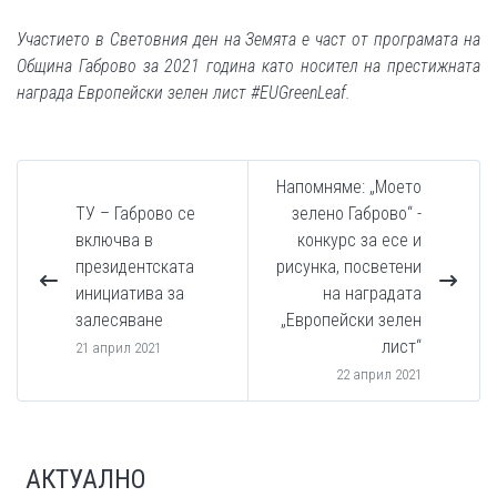
Участието в Световния ден на Земята е част от програмата на
Община Габрово за 2021 година като носител на престижната
награда Европейски зелен лист #EUGreenLeaf.
Напомняме: „Моето
ТУ – Габрово се
зелено Габрово“ -
включва в
конкурс за есе и
президентската
рисунка, посветени
инициатива за
на наградата
залесяване
„Европейски зелен
лист“
21 април 2021
22 април 2021
АКТУАЛНО