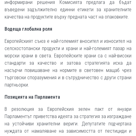
информирани решения Комисията предлага да бъдат
въведени задължително единни етикети за хранителните
качества на продуктите върху предната част на опаковките.
Водеща глобална роля
Европейският съюз е най-големият вносител и износител на
селскостопански продукти и храни и най-големият пазар на
морски храни в света. Европейските храни са с най-високи
стандарти за качество и затова стратегията иска да
насърчи повишаване на нормите в световен мащаб чрез
търговски споразумения и в сътрудничество с други страни
партньорки.
Позицията на Парламента
В резолюция за Европейския зелен пакт от януари
Парламентът приветства идеята за стратегия за изграждане
на устойчиви хранителни вериги. Депутатите подчертаха
нуждата от намаляване на зависимостта от пестициди и