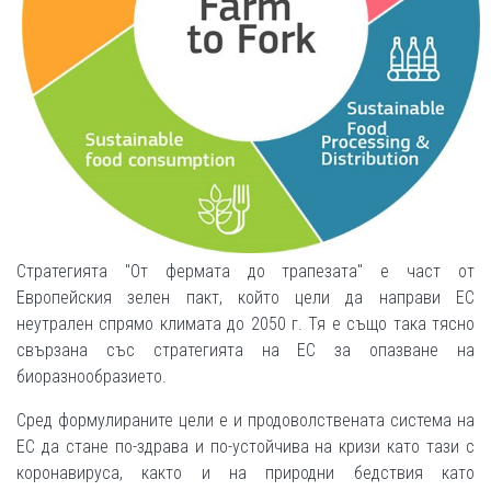
Стратегията "От фермата до трапезата" е част от
Европейския зелен пакт, който цели да направи ЕС
неутрален спрямо климата до 2050 г. Тя е също така тясно
свързана със стратегията на ЕС за опазване на
биоразнообразието.
Сред формулираните цели е и продоволствената система на
ЕС да стане по-здрава и по-устойчива на кризи като тази с
коронавируса, както и на природни бедствия като