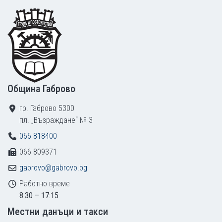
Footer
Община Габрово
гр. Габрово 5300
пл. „Възраждане“ № 3
066 818400
066 809371
gabrovo@gabrovo.bg
Работно време
8:30 – 17:15
Местни данъци и такси