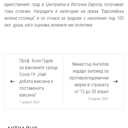
единственият град в Централна и Източна Европа, получавал
това отличие. Наградата е категория на приза "Европейска
зелена столица" и се отнася за градове с население под 100
хил. души, като оценява зелените им политики.
Проф. Асен Гудев
Министър Ангелов
за ваксините срещу
издаде заповед за
Covid-19: „Най-
противоепидемични
добата ваксина е
мерки в страната
поставената
от 12 до 30 април
ваксина“
9 април 2021
7 април 2021