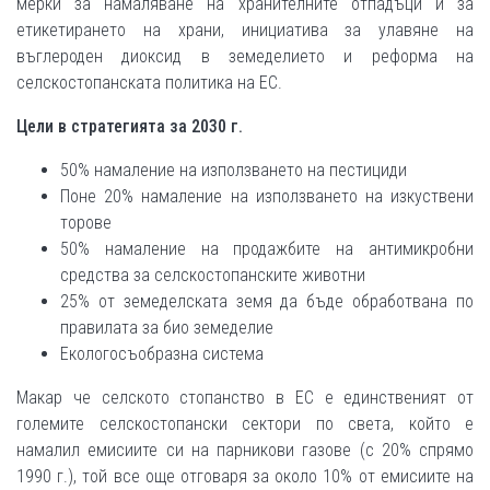
мерки за намаляване на хранителните отпадъци и за
етикетирането на храни, инициатива за улавяне на
въглероден диоксид в земеделието и реформа на
селскостопанската политика на ЕС.
Цели в стратегията за 2030 г.
50% намаление на използването на пестициди
Поне 20% намаление на използването на изкуствени
торове
50% намаление на продажбите на антимикробни
средства за селскостопанските животни
25% от земеделската земя да бъде обработвана по
правилата за био земеделие
Екологосъобразна система
Макар че селското стопанство в ЕС е единственият от
големите селскостопански сектори по света, който е
намалил емисиите си на парникови газове (с 20% спрямо
1990 г.), той все още отговаря за около 10% от емисиите на