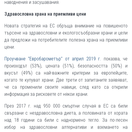
наводнения и засушавания.
Здравословна храна на приемливи цени
Новата стратегия на ЕС обръща внимание на повишеното
търсене на здравословни и екологосъобразни храни и цели
да предложи на потребителите полезна храна на приемливи
цени.
Проучване "Евробарометър" от април 2019 г.
показва, че
произходът (53%), цената (51%), безопасността (50%) и
вкусът (49%) са най-важните критерии за европейците,
когато те купуват храни. Две трети от запитаните заявяват,
че са променили своите навици, след като са открили
информация за рисковете от някои храни.
През 2017 г. над 950 000 смъртни случая в ЕС са били
свързани с нездравословна диета, а половината от хората
над 18 години са били с наднормено тегло. За по-лесен
избор на здравословни алтернативи и вземането на