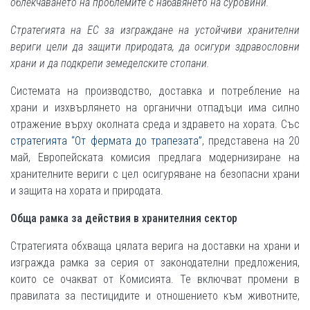
облекчаването на проблемите с набавянето на суровини.
Стратегията на ЕС за изграждане на устойчиви хранителни
вериги цели да защити природата, да осигури здравословни
храни и да подкрепи земеделските стопани.
Системата на производство, доставка и потребление на
храни и изхвърлянето на органични отпадъци има силно
отражение върху околната среда и здравето на хората. Със
стратегията “От фермата до трапезата”
, представена на 20
май, Европейската комисия предлага модернизиране на
хранителните вериги с цел осигуряване на безопасни храни
и защита на хората и природата.
Обща рамка за действия в хранителния сектор
Стратегията обхваща цялата верига на доставки на храни и
изгражда рамка за серия от законодателни предложения,
които се очакват от Комисията. Те включват промени в
правилата за пестицидите и отношението към животните,