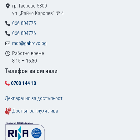
гр. Габрово 5300
ул. „Райчо Каролев“ № 4
066 804775
066 804776
mdt@gabrovo.bg
Работно време
8:15 – 16:30
Tелефон за сигнали
0700 144 10
Декларация за достъпност
Достъп за глухи лица