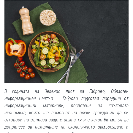
В годината на Зеления лист за Габрово, Областен
информационен център – Габрово подготвя поредица от
информационни материали, посветени на кръговата
икономика, които ще помогнат на всеки гражданин да си
отговори на въпроса защо е важна тя и с какво би могъл да
допринесе за намаляване на екологичното замърсяване и