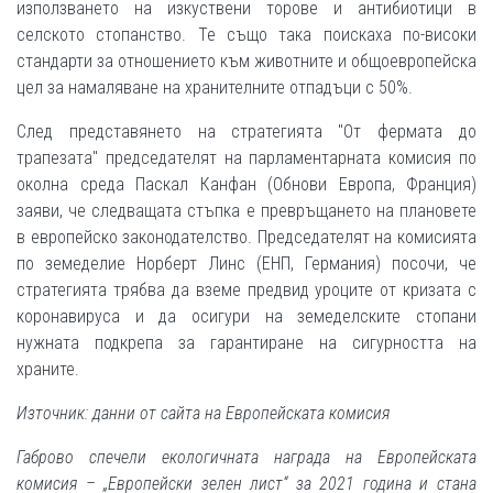
използването на изкуствени торове и антибиотици в
селското стопанство. Те също така поискаха по-високи
стандарти за отношението към животните и общоевропейска
цел за намаляване на хранителните отпадъци с 50%.
След представянето на стратегията "От фермата до
трапезата" председателят на парламентарната комисия по
околна среда Паскал Канфан (Обнови Европа, Франция)
заяви, че следващата стъпка е превръщането на плановете
в европейско законодателство. Председателят на комисията
по земеделие Норберт Линс (ЕНП, Германия) посочи, че
стратегията трябва да вземе предвид уроците от кризата с
коронавируса и да осигури на земеделските стопани
нужната подкрепа за гарантиране на сигурността на
храните.
Източник: данни от сайта на Европейската комисия
Габрово спечели екологичната награда на Европейската
комисия – „Европейски зелен лист“ за 2021 година и стана