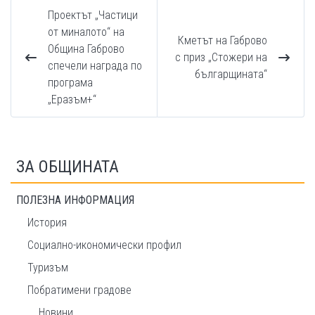
Проектът „Частици
от миналото“ на
Кметът на Габрово
Община Габрово
с приз „Стожери на
спечели награда по
българщината“
програма
„Еразъм+“
ЗА ОБЩИНАТА
ПОЛЕЗНА ИНФОРМАЦИЯ
История
Социално-икономически профил
Туризъм
Побратимени градове
Новини