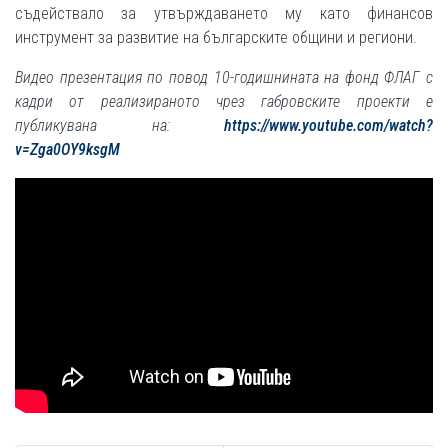
съдействало за утвърждаването му като финансов
инструмент за развитие на българските общини и региони.
Видео презентация по повод 10-годишнината на фонд ФЛАГ с
кадри от реализираното чрез габровските проекти е
публикувана на:
https://www.youtube.com/watch?
v=Zga0OY9ksgM