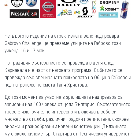
Четвъртото издание на атрактивната вело надпревара
Gabrovo Challenge ще превземе улиците на Габрово този
уикенд, 16 и 17 май.
По традиция състезанието се провежда в деня след
Карнавала и е част от неговата програма. Събитието се
провежда със специалната подкрепата на Община Габрово и
под патронажа на кмета Таня Христова.
До този момент за участие в зрелищната надпревара са
записани над 100 човека от цяла България. Състезателното
трасе е изключително интересно и включва в себе си
множество стълби, различни градски препятствия, скокове,
виражи и разнообразни дървени конструкции. Дължината
му е около километър. Стартира от Технически университет -