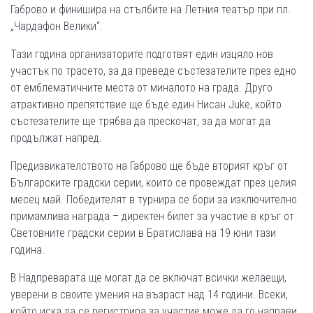
Габрово и финишира на стълбите на Летния театър при пл.
„Чардафон Велики“.
Тази година организаторите подготвят един изцяло нов
участък по трасето, за да преведе състезателите през едно
от емблематичните места от миналото на града. Друго
атрактивно препятствие ще бъде един Нисан Juke, който
състезателите ще трябва да прескочат, за да могат да
продължат напред.
Предизвикателството на Габрово ще бъде вторият кръг от
Българските градски серии, които се провеждат през целия
месец май. Победителят в турнира се бори за изключително
примамлива награда – директен билет за участие в кръг от
Световните градски серии в Братислава на 19 юни тази
година.
В Надпреварата ще могат да се включат всички желаещи,
уверени в своите умения на възраст над 14 години. Всеки,
който иска да се регистрира за участие може да го направи,