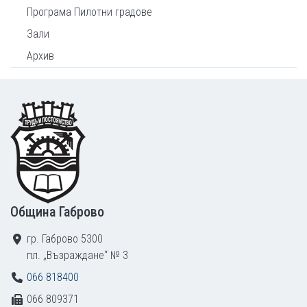
Програма Пилотни градове
Зали
Архив
Footer
Община Габрово
гр. Габрово 5300
пл. „Възраждане“ № 3
066 818400
066 809371