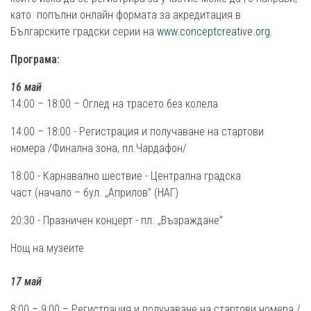
като попълни онлайн формата за акредитация в
Българските градски серии на
www.conceptcreative.org
.
Програма:
16
май
14:00 – 18:00 – Оглед на трасето без колела
14:00 – 18:00 - Регистрация и получаване на стартови
номера /Финална зона, пл.Чардафон/
18:00 - Карнавално шествие - Централна градска
част (начало – бул. „Априлов” (НАГ)
20:30 - Празничен концерт - пл. „Възраждане”
Нощ на музеите
17 май
8:00 – 9:00 – Регистрация и получаване на стартови номера /