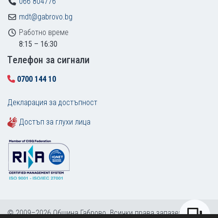
066 804776
mdt@gabrovo.bg
Работно време
8:15 – 16:30
Tелефон за сигнали
0700 144 10
Декларация за достъпност
Достъп за глухи лица
© 2009–2026 Община Габрово. Всички права запазени.