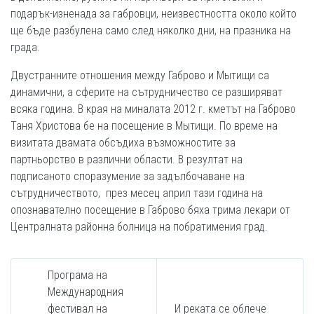
подарък-изненада за габровци, неизвестността около който
ще бъде разбулена само след няколко дни, на празника на
града.
Двустранните отношения между Габрово и Мытищи са
динамични, а сферите на сътрудничество се разширяват
всяка година. В края на миналата 2012 г. кметът на Габрово
Таня Христова бе на посещение в Мытищи. По време на
визитата двамата обсъдиха възможностите за
партньорство в различни области. В резултат на
подписаното споразумение за задълбочаване на
сътрудничеството, през месец април тази година на
опознавателно посещение в Габрово бяха трима лекари от
Централната районна болница на побратимения град.
Програма на
Международния
фестивал на
И реката се облече