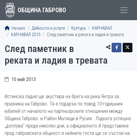
ОБЩИНА ГАБРОВО
Начало
Дейности и услуги
Култура
КАРНАВАЛ
КАРНАВАЛ 2013
След паметник в реката и ладия в тревата
След паметник в
реката и ладия в тревата
10 май 2013
Истинска ладия ще акустира на брега на река Янтра за
празника на Габрово. Тя е подарък по повод 10-годишния
юбилей от началото на партньорските отношения между
Община Габрово и Район Мытищи в Русия. Лодката успешно
„доплува“ преди няколко дни, а официалното й представяне
пред габровската общност и нейните гости ще се състои на