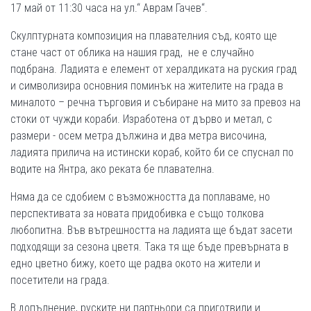
17 май от 11:30 часа на ул.“ Аврам Гачев“.
Скулптурната композиция на плавателния съд, която ще
стане част от облика на нашия град, не е случайно
подбрана. Ладията е елемент от хералдиката на руския град
и символизира основния поминък на жителите на града в
миналото – речна търговия и събиране на мито за превоз на
стоки от чужди кораби. Изработена от дърво и метал, с
размери - осем метра дължина и два метра височина,
ладията прилича на истински кораб, който би се спуснал по
водите на Янтра, ако реката бе плавателна.
Няма да се сдобием с възможността да поплаваме, но
перспективата за новата придобивка е също толкова
любопитна. Във вътрешността на ладията ще бъдат засети
подходящи за сезона цветя. Така тя ще бъде превърната в
едно цветно бижу, което ще радва окото на жители и
посетители на града.
В допълнение, руските ни партньори са приготвили и