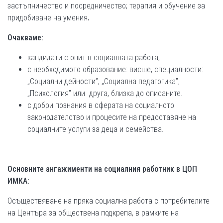
застъпничество и посредничество; терапия и обучение за
придобиване на умения
.
О
чакваме
:
кандидати с опит в социалната работа;
с необходимото образование: висше, специалности:
„Социални дейности”, „Социална педагогика”,
„Психология” или друга, близка до описаните.
с добри познания в сферата на социалното
законодателство и процесите на предоставяне на
социалните услуги за деца и семейства.
Основните ангажименти
на социалния работник в ЦОП
ИМКА:
Осъществяване на пряка социална работа с потребителите
на Центъра за обществена подкрепа, в рамките на