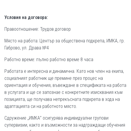
Условия на договора:
Правоотношение: Трудов договор
Място на работа: Център за обществена подкрепа, ИМКА, гр.
Габрово, ул. Драва №4
Работно време: пълно работно време 8 часа
Работата е интересна и динамична. Като нов член на екипа,
социалният работник ще премине през процес на
ориентация и обучения, въвеждане в спецификата на работа
в услугата и ще се запознае с конкретните изисквания към
позицията, ще получава непрекъсната подкрепа в хода на
адаптацията си на работното място.
Сдружение „ИМКА” осигурява индивидуални групови
супервизии, както и възможности за надграждащи обучения