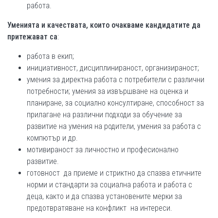
работа.
Уменията и качествата, които очакваме кандидатите да
притежават са
:
работа в екип;
инициативност, дисциплинираност, организираност;
умения за директна работа с потребители с различни
потребности; умения за извършване на оценка и
планиране, за социално консултиране, способност за
прилагане на различни подходи за обучение за
развитие на умения на родители, умения за работа с
компютър и др.
мотивираност за личностно и професионално
развитие.
готовност да приеме и стриктно да спазва етичните
норми и стандарти за социална работа и работа с
деца, както и да спазва установените мерки за
предотвратяване на конфликт на интереси.