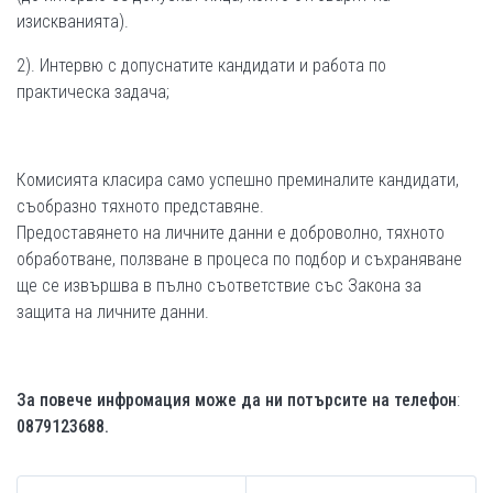
изискванията).
2). Интервю с допуснатите кандидати и работа по
практическа задача;
Комисията класира само успешно преминалите кандидати,
съобразно тяхното представяне.
Предоставянето на личните данни е доброволно, тяхното
обработване, ползване в процеса по подбор и съхраняване
ще се извършва в пълно съответствие със Закона за
защита на личните данни.
За
повече инфромация може да ни потърсите на
тел
ефон
:
0879123688
.