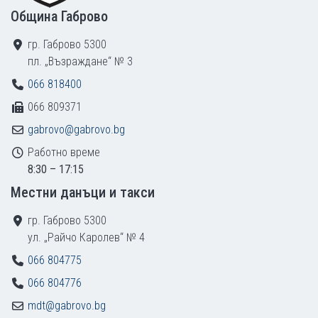
Община Габрово
гр. Габрово 5300
пл. „Възраждане“ № 3
066 818400
066 809371
gabrovo@gabrovo.bg
Работно време
8:30 – 17:15
Местни данъци и такси
гр. Габрово 5300
ул. „Райчо Каролев“ № 4
066 804775
066 804776
mdt@gabrovo.bg