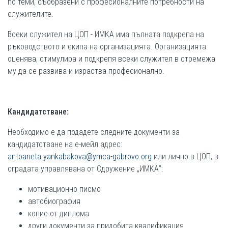
по теми, съобразени с професионалните потребности на
служителите.
Всеки служител на ЦОП - ИМКА има пълната подкрепа на
ръководството и екипа на организацията. Организацията
оценява, стимулира и подкрепя всеки служител в стремежа
му да се развива и израства професионално.
Кандидатстване:
Необходимо е да подадете следните документи за
кандидатстване на е-мейл адрес:
antoaneta.yankabakova@ymca-gabrovo.org
или лично в ЦОП, в
сградата управлявана от Сдружение „ИМКА”:
мотивационно писмо
автобиография
копие от диплома
други документи за придобита квалификация