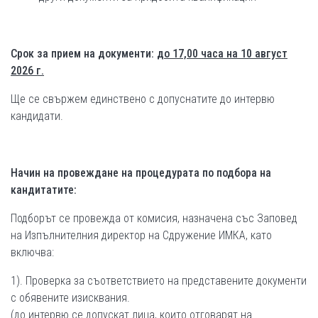
Срок за
прием на документи:
до
17,00 часа на 10 август
202
6
г.
Ще се свържем единствено с допуснатите до интервю
кандидати.
Начин на провеждане на
процедурата по подбора на
кандитатите
:
Подборът се провежда от комисия, назначена със Заповед
на Изпълнителния директор на Сдружение ИМКА, като
включва:
1). Проверка за съответствието на представените документи
с обявените изисквания.
(до интервю се допускат лица, които отговарят на