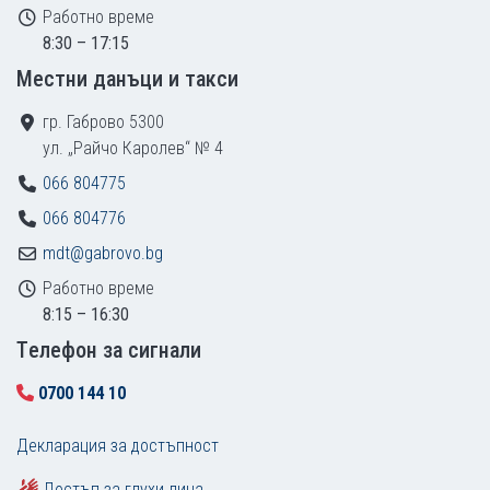
Работно време
8:30 – 17:15
Местни данъци и такси
гр. Габрово 5300
ул. „Райчо Каролев“ № 4
066 804775
066 804776
mdt@gabrovo.bg
Работно време
8:15 – 16:30
Tелефон за сигнали
0700 144 10
Декларация за достъпност
Достъп за глухи лица