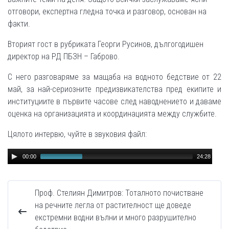
отговори, експертна гледна точка и разговор, основан на
факти.
Вторият гост в рубриката Георги Русинов, дългогодишен
директор на РД ПБЗН – Габрово.
С него разговаряме за мащаба на водното бедствие от 22
май, за най-сериозните предизвикателства пред екипите и
институциите в първите часове след наводнението и даваме
оценка на организацията и координацията между службите.
Цялото интервю, чуйте в звуковия файл:
Audio
00:00
24:28
Player
Проф. Стелиян Димитров: Тоталното почистване
на речните легла от растителност ще доведе
екстремни водни вълни и много разрушително