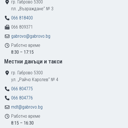
гр. Габрово 5300
пл. „Възраждане“ № 3
066 818400
066 809371
gabrovo@gabrovo.bg
Работно време
8:30 – 17:15
Местни данъци и такси
гр. Габрово 5300
ул. „Райчо Каролев“ № 4
066 804775
066 804776
mdt@gabrovo.bg
Работно време
8:15 – 16:30