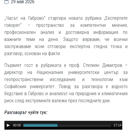
29 май 2026
„Часът на Габрово“ стартира новата рубрика „Експертите
говорят“ – пространство за компетентни мнения,
професионален анализ и достоверна информация по
важните теми на деня. Защото вярваме, че всички
заслужаваме ясни отговори, експертна гледна точка и
разговор, основан на факти.
Първият гост в рубриката е проф. Стелиян Димитров –
директор на Националния университетски център за
геопространствени изследвания и технологии към
Софийския университет. Повод за разговора е водното
бедствие в Габрово и анализът на природния и климатичния
риск след екстремните валежи през последните дни.
Разговорът чуйте тук:
Audio
00:00
17:14
Player