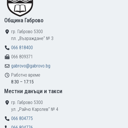
Община Габрово
гр. Габрово 5300
пл. „Възраждане“ № 3
066 818400
066 809371
gabrovo@gabrovo.bg
Работно време
8:30 – 17:15
Местни данъци и такси
гр. Габрово 5300
ул. „Райчо Каролев“ № 4
066 804775
066 804776