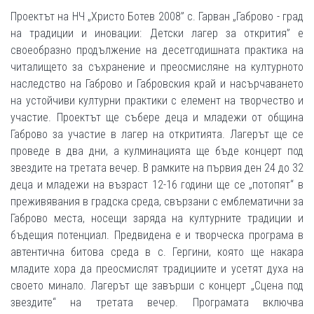
Проектът на НЧ „Христо Ботев 2008” с. Гарван „Габрово - град
на традиции и иновации: Детски лагер за открития” е
своеобразно продължение на десетгодишната практика на
читалището за съхранение и преосмисляне на културното
наследство на Габрово и Габровския край и насърчаването
на устойчиви културни практики с елемент на творчество и
участие. Проектът ще събере деца и младежи от община
Габрово за участие в лагер на откритията. Лагерът ще се
проведе в два дни, а кулминацията ще бъде концерт под
звездите на третата вечер. В рамките на първия ден 24 до 32
деца и младежи на възраст 12-16 години ще се „потопят“ в
преживявания в градска среда, свързани с емблематични за
Габрово места, носещи заряда на културните традиции и
бъдещия потенциал. Предвидена е и творческа програма в
автентична битова среда в с. Гергини, която ще накара
младите хора да преосмислят традициите и усетят духа на
своето минало. Лагерът ще завърши с концерт „Сцена под
звездите“ на третата вечер. Програмата включва