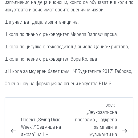
изпълнения на деца и юноши, които се обучават в школи по
изкуствата и вече имат своите сценични изяви.
Ще участват деца, възпитаници на:
Школа по пиано с ръководител Мирела Валявичарска,
Школа по цигулка с ръководител Даниела Данис-Христова,
Школа по пеене с ръководител Зора Колева
и Школа за модерен балет към НЧ”Будителите 2017” Габрово,
Огнено шоу на формация за огнени изкуства F.I.M.S.
Проект
„Звукозаписна
Проект „Swing Dixie
програма „Подкрепа
Week“/“Седмица на
за младите
джаза“ на НЧ
музиканти на