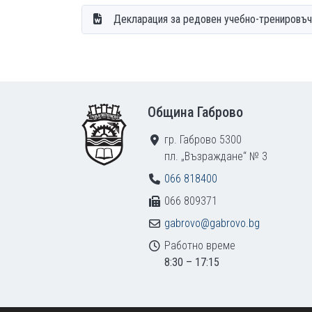
Декларация за редовен учебно-тренировъ
Footer
Община Габрово
гр. Габрово 5300
пл. „Възраждане“ № 3
066 818400
066 809371
gabrovo@gabrovo.bg
Работно време
8:30 – 17:15