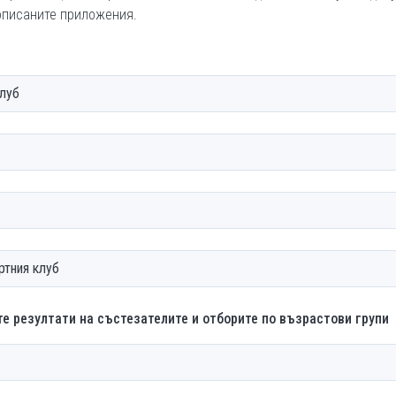
описаните приложения.
клуб
ртния клуб
е резултати на състезателите и отборите по възрастови групи