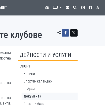
ЪВЕТ
EN
те клубове
ржавни
ДЕЙНОСТИ И УСЛУГИ
портна
СПОРТ
Новини
Спортен календар
аса на
Архив
Документи
ение на
ументи.
Спортни бази