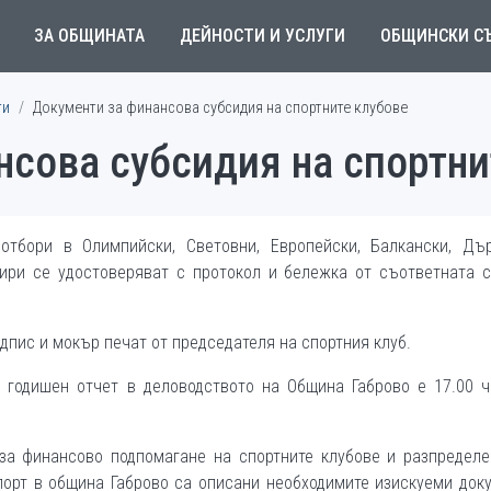
ЗА ОБЩИНАТА
ДЕЙНОСТИ И УСЛУГИ
ОБЩИНСКИ С
ти
Документи за финансова субсидия на спортните клубове
нсова субсидия на спортни
отбори в Олимпийски, Световни, Европейски, Балкански, Дъ
ири се удостоверяват с протокол и бележка от съответната с
дпис и мокър печат от председателя на спортния клуб.
а годишен отчет в деловодството на Община Габрово е 17.00 ч
 за финансово подпомагане на спортните клубове и разпредел
порт в община Габрово са описани необходимите изискуеми док