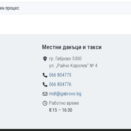
чен процес
Местни данъци и такси
гр. Габрово 5300
ул. „Райчо Каролев“ № 4
066 804775
066 804776
mdt@gabrovo.bg
Работно време
8:15 – 16:30