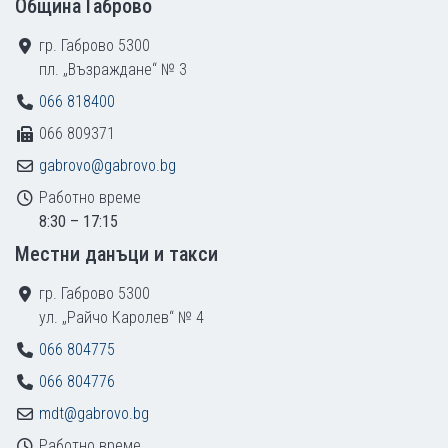
Община Габрово
гр. Габрово 5300
пл. „Възраждане“ № 3
066 818400
066 809371
gabrovo@gabrovo.bg
Работно време
8:30 – 17:15
Местни данъци и такси
гр. Габрово 5300
ул. „Райчо Каролев“ № 4
066 804775
066 804776
mdt@gabrovo.bg
Работно време