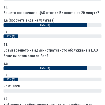
10.
Вашето посещение в ЦАО отне ли Ви повече от 20 минути?
да (посочете вида на услугата):
85% (11)
не
15% (2)
11.
Времетраенето на административното обслужване в ЦАО
беше ли оптимално за Вас?
да
85% (11)
не
15% (2)
не съвсем
0% (0)
12.
Кой аспект от обслужването смятате, че най-много се