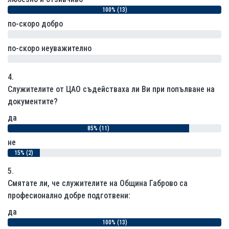
100% (13)
по-скоро добро
0% (0)
по-скоро неуважително
0% (0)
4.
Служителите от ЦАО съдействаха ли Ви при попълване на
документите?
да
85% (11)
не
15% (2)
5.
Смятате ли, че служителите на Община Габрово са
професионално добре подготвени:
да
100% (13)