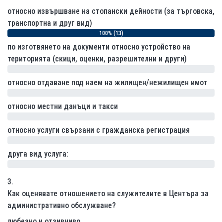
относно извършване на стопански дейности (за търговска,
транспортна и друг вид)
100% (13)
по изготвянето на документи относно устройство на
територията (скици, оценки, разрешителни и други)
0% (0)
относно отдаване под наем на жилищен/нежилищен имот
0% (0)
относно местни данъци и такси
0% (0)
относно услуги свързани с гражданска регистрация
0% (0)
друга вид услуга:
0% (0)
3.
Как оценявате отношението на служителите в Центъра за
административно обслужване?
любезно и отзивчиво