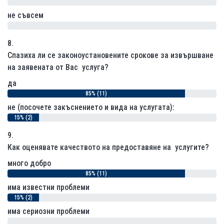
0% (0)
не съвсем
0% (0)
8.
Спазиха ли се законоустановените срокове за извършване
на заявената от Вас услуга?
да
85% (11)
не (посочете закъснението и вида на услугата):
15% (2)
9.
Как оценявате качеството на предоставяне на услугите?
много добро
85% (11)
има известни проблеми
15% (2)
има сериозни проблеми
0% (0)