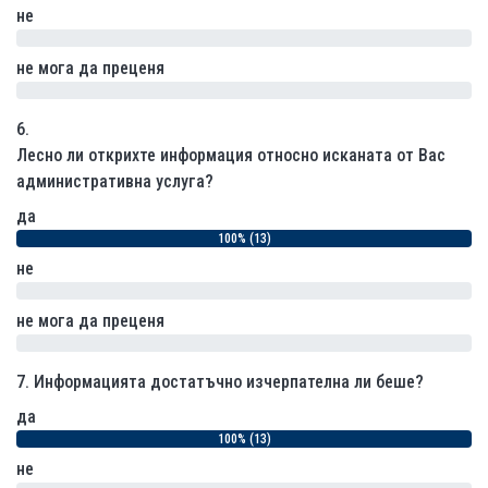
не
0% (0)
не мога да преценя
0% (0)
6.
Лесно ли открихте информация относно исканата от Вас
административна услуга?
да
100% (13)
не
0% (0)
не мога да преценя
0% (0)
7.
Информацията достатъчно изчерпателна ли беше?
да
100% (13)
не