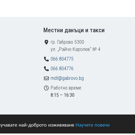
Местни данъци и такси
гр. Габрово 5300
ул. „Райчо Каролев“ № 4
066 804775
066 804776
mdt@gabrovo.bg
Работно време
8:15 – 16:30
получавате най-доброто изживяване
Научете повече
азени.