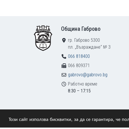
Footer
Община Габрово
гр. Габрово 5300
пл. „Възраждане“ № 3
066 818400
066 809371
gabrovo@gabrovo.bg
Работно време
8:30 – 17:15
Този сайт използва бисквитки, за да се гарантира, че 
© 2009–2026 Община Габрово. Всички права зап