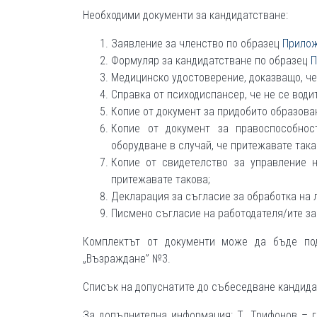
Необходими документи за кандидатстване:
Заявление за членство по образец
Прило
Формуляр за кандидатстване по образец
П
Медицинско удостоверение, доказващо, че 
Справка от психодиспансер, че не се водит
Копие от документ за придобито образова
Копие от документ за правоспособнос
оборудване в случай, че притежавате така
Копие от свидетелство за управление н
притежавате такова;
Декларация за съгласие за обработка на
Писмено съгласие на работодателя/ите за
Комплектът от документи може да бъде под
„Възраждане” №3.
Списък на допуснатите до събеседване кандида
За допълнителна информация: Т. Трифонов – гл