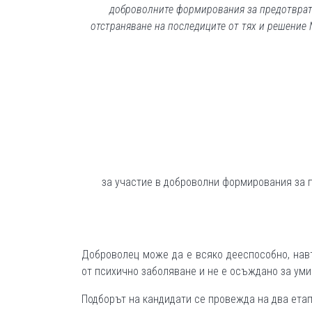
доброволните формирования за предотвратя
отстраняване на последиците от тях и
решение
за участие в доброволни формирования за 
Доброволец може да е всяко дееспособно, навъ
от психично заболяване и не е осъждано за уми
Подборът на кандидати се провежда на два етап