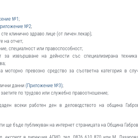
жение №1
;
риложение №2
;
сте клинично здраво лице (от личен лекар);
е на отчет;
ние, специалност или правоспособност;
т за извършване на дейности със специализирана техника
ва;
а моторно превозно средство за съответна категория в случ
 лични данни
(Приложение №3)
;
 заетите по трудово или служебно правоотношение;
аден всеки работен ден в деловодството на община Габров
ти ще бъде публикуван на интернет страницата на Община Габров
. експерт в дирекция АПИО, тел. 0876 610 870 или М. Лазаров