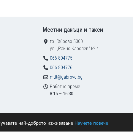
Местни данъци и такси
гр. Габрово 5300
ул. „Райчо Каролев“ № 4
066 804775
066 804776
mdt@gabrovo.bg
Работно време
8:15 – 16:30
получавате най-доброто изживяване
Научете повече
азени.