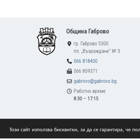
Footer
Община Габрово
гр. Габрово 5300
пл. „Възраждане“ № 3
066 818400
066 809371
gabrovo@gabrovo.bg
Работно време
8:30 – 17:15
Този сайт използва бисквитки, за да се гарантира, че 
© 2009–2026 Община Габрово. Всички права зап