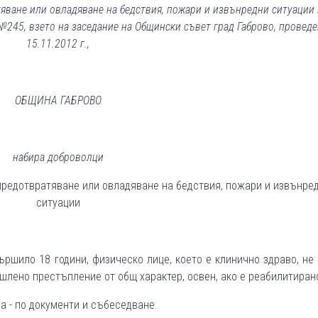
ване или овладяване на бедствия, пожари и извънредни ситуации 
 №
245
, взето на заседание на Общински съвет град Габрово, проведе
15.11.2012 г.,
ОБЩИНА ГАБРОВО
набира доброволци
предотвратяване или овладяване на бедствия, пожари и извънре
ситуации
ршило 18 години, физическо лице, което е клинично здраво, не
шлено престъпление от общ характер, освен, ако е реабилитиран
а - по документи и събеседване.