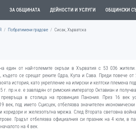
ЗА ОБЩИНАТА
ДЕЙНОСТИ И УСЛУГИ
ОБЩИНСКИ С
Я
Побратимени градове
Сисак, Хърватска
на един от най-големите окръзи в Хърватия с 53 036 жители.
 където се срещат реките Одра, Купа и Сава. Преди повече от 
воята история, като укрепление на илирски и келтски племена по
35 г. пр.н.е. е завладян от римския император Октавиан и получв
е превръща в столица на провинция Панония. През 16 век у
 19 век, под името Сцисцек, отбелязва значителен икономически
ни коридори и железопътна мрежа. След Втората световна войн
трове. Градът отбелязва официалния си празник на 4 юли, в п
 началото на 4 век.