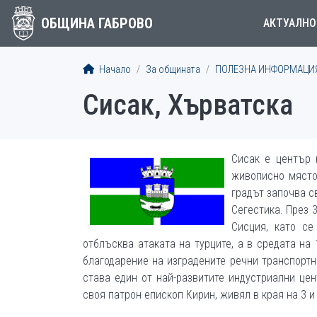
ОБЩИНА ГАБРОВО
АКТУАЛНО
Начало
За общината
ПОЛЕЗНА ИНФОРМАЦИ
Сисак, Хърватска
Сисак е център 
живописно място,
градът започва с
Сегестика. През 
Сисция, като с
отблъсква атаката на турците, а в средата на
благодарение на изградените речни транспорт
става един от най-развитите индустриални цен
своя патрон епископ Кирин, живял в края на 3 и