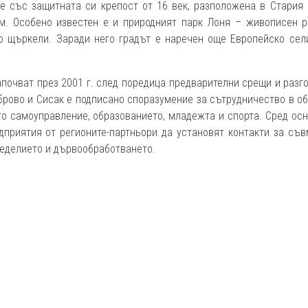
е със защитната си крепост от 16 век, разположена в Стария 
ъм. Особено известен е и природният парк Лоня – живописен 
во щъркели. Заради него градът е наречен още Европейско сел
почват през 2001 г. след поредица предварителни срещи и разг
аброво и Сисак е подписано споразумение за сътрудничество в о
ото самоуправление, образованието, младежта и спорта. Сред ос
дприятия от регионите-партньори да установят контакти за съ
меделието и дървообработването.