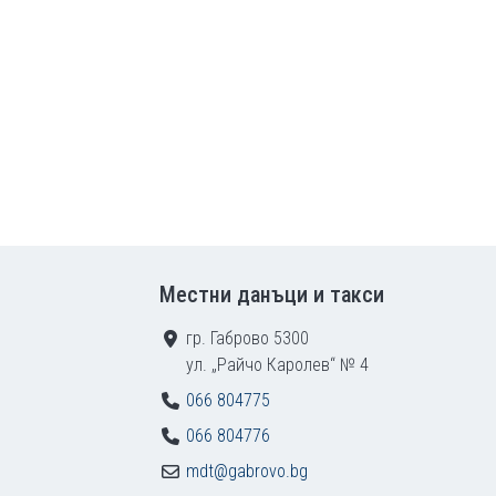
Местни данъци и такси
гр. Габрово 5300
ул. „Райчо Каролев“ № 4
066 804775
066 804776
mdt@gabrovo.bg