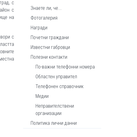
град, с
Знаете ли, че...
район с
ище на
Фотогалерия
Награди
овори с
Почетни граждани
бластта
Известни габровци
новните
Полезни контакти
вместна
По-важни телефонни номера
Областен управител
Телефонен справочник
Медии
Неправителствени
организации
Политика лични данни