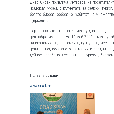
Днес Сисак привлича интереса на посетителит
Градския музей, с кътчетата за селски туриз
богато биоразнообразие, хабитат на множест
щъркелите.
Партньорските отношения между двата града за
цел побратимяване. На 14 май 2004 г. между Г
на икономиката, търговията, културата, местн
цели са подпомагането на малки и средни пре
дейност, особено в сферата на туризма, био-зе
Полезни връзки:
www.sisak.hr
ФОТО ГАЛЕРИИ