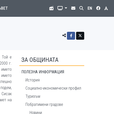
ЪВЕТ
EN
 Той е
ЗА ОБЩИНАТА
2000 г.
д името
ПОЛЕЗНА ИНФОРМАЦИЯ
а името
История
спешно
 подем,
Социално-икономически профил
а Сисак
Туризъм
амет на
Побратимени градове
Новини