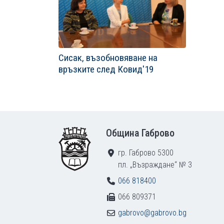
Сисак, възобновяване на
връзките след Ковид'19
Footer
Община Габрово
гр. Габрово 5300
пл. „Възраждане“ № 3
066 818400
066 809371
gabrovo@gabrovo.bg