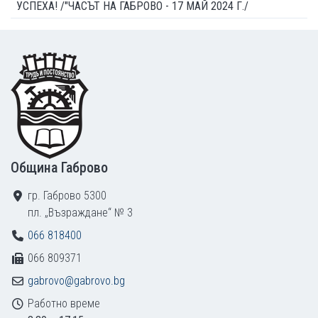
УСПЕХА! /"ЧАСЪТ НА ГАБРОВО - 17 МАЙ 2024 Г./
Footer
Община Габрово
гр. Габрово 5300
пл. „Възраждане“ № 3
066 818400
066 809371
gabrovo@gabrovo.bg
Работно време