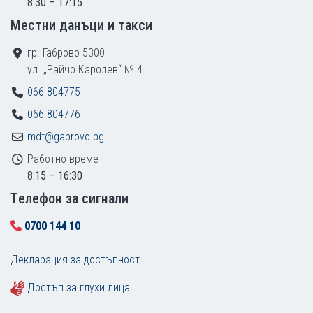
8:30 – 17:15
Местни данъци и такси
гр. Габрово 5300
ул. „Райчо Каролев“ № 4
066 804775
066 804776
mdt@gabrovo.bg
Работно време
8:15 – 16:30
Tелефон за сигнали
0700 144 10
Декларация за достъпност
Достъп за глухи лица