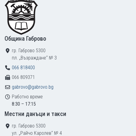
Община Габрово
гр. Габрово 5300
пл. „Възраждане“ № 3
066 818400
066 809371
gabrovo@gabrovo.bg
Работно време
8:30 – 17:15
Местни данъци и такси
гр. Габрово 5300
ул. „Райчо Каролев“ № 4