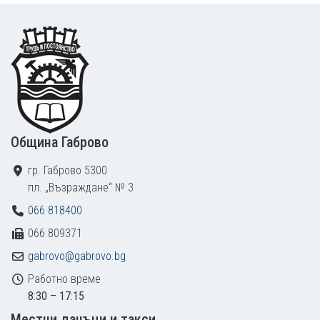
Footer
Община Габрово
гр. Габрово 5300
пл. „Възраждане“ № 3
066 818400
066 809371
gabrovo@gabrovo.bg
Работно време
8:30 – 17:15
Местни данъци и такси