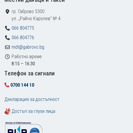
гр. Габрово 5300
ул. „Райчо Каролев“ № 4
066 804775
066 804776
mdt@gabrovo.bg
Работно време
8:15 – 16:30
Tелефон за сигнали
0700 144 10
Декларация за достъпност
Достъп за глухи лица