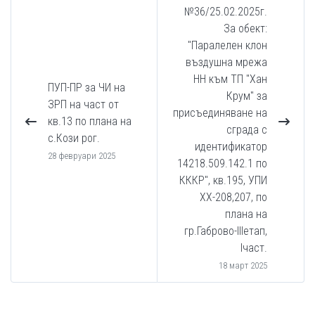
№36/25.02.2025г.
За обект:
"Паралелен клон
въздушна мрежа
НН към ТП "Хан
ПУП-ПР за ЧИ на
Крум" за
ЗРП на част от
присъединяване на
кв.13 по плана на
сграда с
с.Кози рог.
идентификатор
28 февруари 2025
14218.509.142.1 по
КККР", кв.195, УПИ
XX-208,207, по
плана на
гр.Габрово-IIIетап,
Iчаст.
18 март 2025