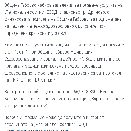
Община Габрово набира заявления за ползване услугите на
„Регионален хоспис” ЕООД, стационар гр. Дряново, с
финансовата подкрепа на Община Габрово, за подпомагане
на пациенти в тежко здравословно състояние, при
определени критерии и условия.
Комплект с документи за кандидатстване може да получите
в ст. 1, ет. 1 при Община Габрово – дирекция
„Здравеопазване и социални дейности”. Задължително се
прилага и медицински документ, удостоверяващ
здравословното състояние на лицето /епикриза, протокол
на ЛКК, ЕР на ТЕЛК и др./.
За справка се обръщайте на тел. 066/ 818 390 - Невяна
Башлиева - главен специалист в дирекция „Здравеопазване
и социални дейности”.
Повече информация може да получите в интернет
страницата на „Регионален хоспис” ЕООД