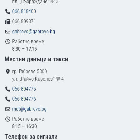
пл. „Възраждане“ № 3
066 818400
066 809371
gabrovo@gabrovo.bg
Работно време
8:30 – 17:15
Местни данъци и такси
гр. Габрово 5300
ул. „Райчо Каролев“ № 4
066 804775
066 804776
mdt@gabrovo.bg
Работно време
8:15 – 16:30
Tелефон за сигнали