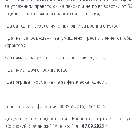
за упражнили правото си на пенсия и не по-възрастни от 53
години за неупражнили правото си на пенсия;
- да са годни психологично пригодни за военна служба;
- да не са осъждани за умишлено престъпление от общ
характер ;
- да няма образувано наказателно производство;
- да нямат друго гражданство;
- да покриват нормативите за физическа годност.
Телефони за информация: 0882552015, 066/805531.
Документи се подават във Военното окръжие на ул.
„Софроний Врачански” 1А, етаж 4, до
07
.09.2023 г.