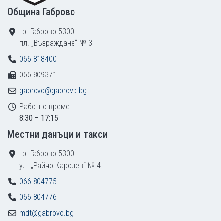
Община Габрово
гр. Габрово 5300
пл. „Възраждане“ № 3
066 818400
066 809371
gabrovo@gabrovo.bg
Работно време
8:30 – 17:15
Местни данъци и такси
гр. Габрово 5300
ул. „Райчо Каролев“ № 4
066 804775
066 804776
mdt@gabrovo.bg