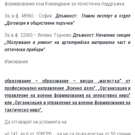
формирования към Командване за логистична поддръжка:
За в.ф. 48960 - София
Длъжност: Главен експерт в отдел
„Договори и обществени поръчки”
За в.ф. 22060 – Велико Търново
Длъжност:
Началник секция
„Обслужване и ремонт на артилерийска материална част и
оптически прибори”
Изисквания:
образование – образование – висше „магистър” от
професионално направление „Военно дело”, „Организация и
управление на военни формирования на оперативно ниво”
или „Организация и управление на военни формирования на
тактическо ниво”.
Да отговарят на условията на
чл.141, ал.6 от ЗОВСРБ : да не са по-възрастни от 50 години