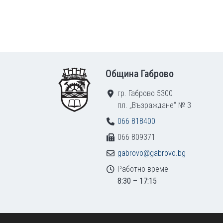
Footer
Община Габрово
гр. Габрово 5300
пл. „Възраждане“ № 3
066 818400
066 809371
gabrovo@gabrovo.bg
Работно време
8:30 – 17:15