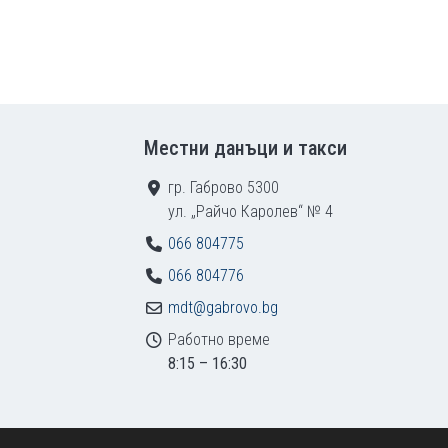
Местни данъци и такси
гр. Габрово 5300
ул. „Райчо Каролев“ № 4
066 804775
066 804776
mdt@gabrovo.bg
Работно време
8:15 – 16:30