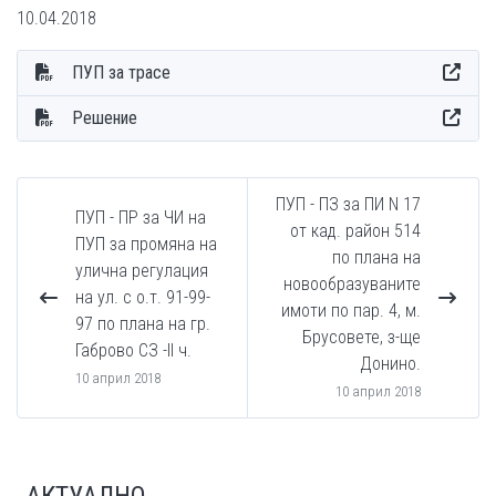
10.04.2018
ПУП за трасе
Решение
ПУП - ПЗ за ПИ N 17
ПУП - ПР за ЧИ на
от кад. район 514
ПУП за промяна на
по плана на
улична регулация
новообразуваните
на ул. с о.т. 91-99-
имоти по пар. 4, м.
97 по плана на гр.
Брусовете, з-ще
Габрово СЗ -II ч.
Донино.
10 април 2018
10 април 2018