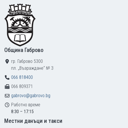
Footer
Община Габрово
гр. Габрово 5300
пл. „Възраждане“ № 3
066 818400
066 809371
gabrovo@gabrovo.bg
Работно време
8:30 – 17:15
Местни данъци и такси