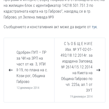
на жилищен блок с идентификатор 14218.501.751.3 по
кадастралната карта на гр.Габрово”, находящ се в гр.
Габрово, ул.Зелена ливада №9
Съобщението и констативния акт може да видите от
тук
.
С Ъ О Б Щ Е Н И Е
Изх. № УТ-02-01-
Одобрен ПУП – ПР
492/18.12.2014г. за
за ЧИ на ЗРП на
издадена Заповед
част от кв. 3, УПИ
№ 2614/15.12.2014
ІІ-19, по плана на с.
на Кмета на
Кози рог, Община
Община Габрово по
Габрово
чл. 225а, ал.1 от
12 декември 2014
ЗУТ
19 декември 2014