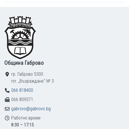
Footer
Община Габрово
гр. Габрово 5300
пл. „Възраждане“ № 3
066 818400
066 809371
gabrovo@gabrovo.bg
Работно време
8:30 – 17:15