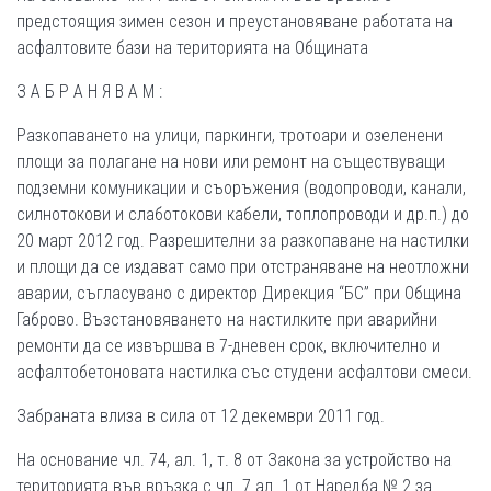
предстоящия зимен сезон и преустановяване работата на
асфалтовите бази на територията на Общината
З А Б Р А Н Я В А М :
Разкопаването на улици, паркинги, тротоари и озеленени
площи за полагане на нови или ремонт на съществуващи
подземни комуникации и съоръжения (водопроводи, канали,
силнотокови и слаботокови кабели, топлопроводи и др.п.) до
20 март 2012 год. Разрешителни за разкопаване на настилки
и площи да се издават само при отстраняване на неотложни
аварии, съгласувано с директор Дирекция “БС” при Община
Габрово. Възстановяването на настилките при аварийни
ремонти да се извършва в 7-дневен срок, включително и
асфалтобетоновата настилка със студени асфалтови смеси.
Забраната влиза в сила от 12 декември 2011 год.
На основание чл. 74, ал. 1, т. 8 от Закона за устройство на
територията във връзка с чл. 7 ал. 1 от Наредба № 2 за