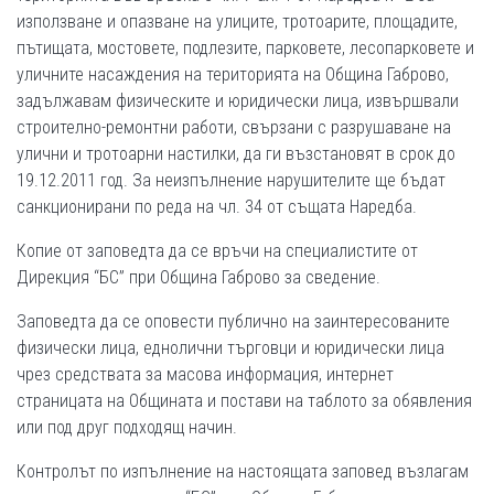
използване и опазване на улиците, тротоарите, площадите,
пътищата, мостовете, подлезите, парковете, лесопарковете и
уличните насаждения на територията на Община Габрово,
задължавам физическите и юридически лица, извършвали
строително-ремонтни работи, свързани с разрушаване на
улични и тротоарни настилки, да ги възстановят в срок до
19.12.2011 год. За неизпълнение нарушителите ще бъдат
санкционирани по реда на чл. 34 от същата Наредба.
Копие от заповедта да се връчи на специалистите от
Дирекция “БС” при Община Габрово за сведение.
Заповедта да се оповести публично на заинтересованите
физически лица, еднолични търговци и юридически лица
чрез средствата за масова информация, интернет
страницата на Общината и постави на таблото за обявления
или под друг подходящ начин.
Контролът по изпълнение на настоящата заповед възлагам