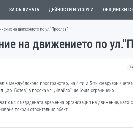
ЗА ОБЩИНАТА
ДЕЙНОСТИ И УСЛУГИ
ОБЩИНСКИ С
чение на движението по ул."Преслав"
ие на движението по ул."
а
ал в междублоково пространство, на 4-ти и 5-ти февруари /четв
л. „Хр. Ботев“ в посока ул. „Ивайло“ ще бъде ограничено.
ват със създадената временна организация на движение, като 
наване покрай строителния обект.