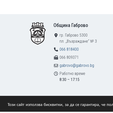
Footer
Община Габрово
гр. Габрово 5300
пл. „Възраждане“ № 3
066 818400
066 809371
gabrovo@gabrovo.bg
Работно време
8:30 – 17:15
Този сайт използва бисквитки, за да се гарантира, че 
© 2009–2026 Община Габрово. Всички права зап