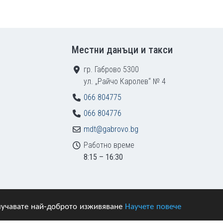
Местни данъци и такси
гр. Габрово 5300
ул. „Райчо Каролев“ № 4
066 804775
066 804776
mdt@gabrovo.bg
Работно време
8:15 – 16:30
получавате най-доброто изживяване
Научете повече
азени.