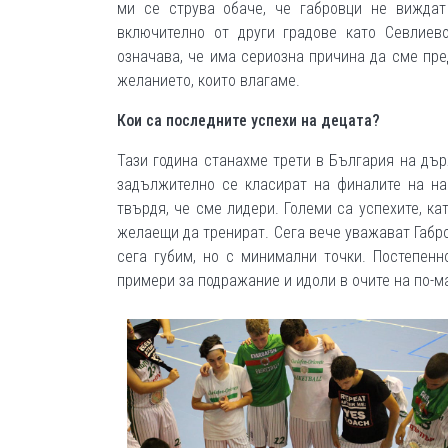
ми се струва обаче, че габровци не виждат
включително от други градове като Севлиев
означава, че има сериозна причина да сме пре
желанието, които влагаме.
Кои са последните успехи на децата?
Тази година станахме трети в България на дъ
задължително се класират на финалите на на
твърдя, че сме лидери. Големи са успехите, к
желаещи да тренират. Сега вече уважават Габро
сега губим, но с минимални точки. Постепен
примери за подражание и идоли в очите на по-м