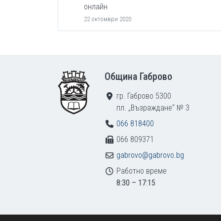
онлайн
22 октомври 2020
Footer
Община Габрово
гр. Габрово 5300
пл. „Възраждане“ № 3
066 818400
066 809371
gabrovo@gabrovo.bg
Работно време
8:30 – 17:15