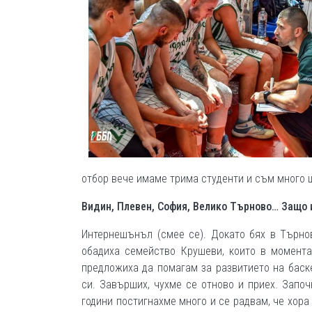
отбор вече имаме трима студенти и съм много щ
Видин, Плевен, София, Велико Търново… Защо 
Интернешънъл (смее се). Докато бях в Търно
обадиха семейство Крушеви, които в момента
предложиха да помагам за развитието на баске
си. Завърших, чухме се отново и приех. Започ
години постигнахме много и се радвам, че хора 