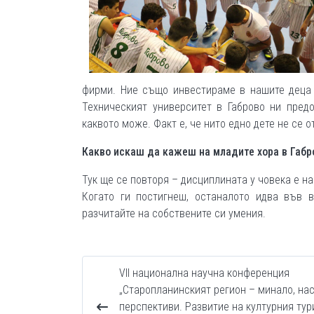
фирми. Ние също инвестираме в нашите деца 
Техническият университет в Габрово ни предо
каквото може. Факт е, че нито едно дете не се о
Какво искаш да кажеш на младите хора в Габр
Тук ще се повторя – дисциплината у човека е на
Когато ги постигнеш, останалото идва във в
разчитайте на собствените си умения.
VІІ национална научна конференция
„Старопланинският регион – минало, на
перспективи. Развитие на културния тур