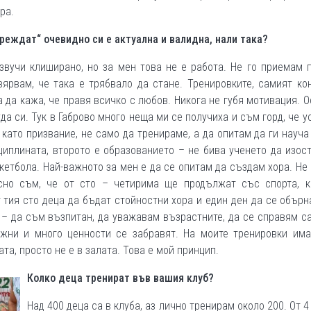
ра.
реждат“ очевидно си е актуална и валидна, нали така?
звучи клиширано, но за мен това не е работа. Не го приемам 
ярвам, че така е трябвало да стане. Тренировките, самият ко
 да кажа, че правя всичко с любов. Никога не губя мотивация. 
да си. Тук в Габрово много неща ми се получиха и съм горд, че у
като призвание, не само да тренираме, а да опитам да ги науча
иплината, второто е образованието – не бива ученето да изос
скетбола. Най-важното за мен е да се опитам да създам хора. Не
сно съм, че от сто – четирима ще продължат със спорта, к
 тия сто деца да бъдат стойностни хора и един ден да се обърн
к – да съм възпитан, да уважавам възрастните, да се справям с
жни и много ценности се забравят. На моите тренировки има
та, просто не е в залата. Това е мой принцип.
Колко деца тренират във вашия клуб?
Над 400 деца са в клуба, аз лично тренирам около 200. От 4