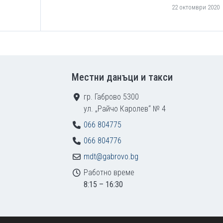
22 октомври 2020
Местни данъци и такси
гр. Габрово 5300
ул. „Райчо Каролев“ № 4
066 804775
066 804776
mdt@gabrovo.bg
Работно време
8:15 – 16:30