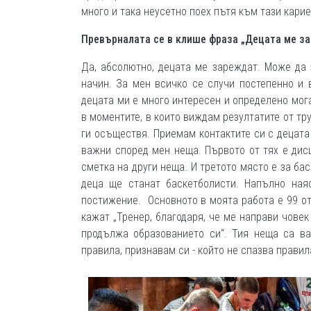
много и така неусетно поех пътя към тази карие
Превърналата се в клише фраза „Децата ме за
Да, абсолютно, децата ме зареждат. Може да 
начин. За мен всичко се случи постепенно и в
децата ми е много интересен и определено мога
в моментите, в които виждам резултатите от тру
ги осъществя. Приемам контактите си с децата 
важни според мен неща. Първото от тях е дисц
сметка на други неща. И третото място е за ба
деца ще станат баскетболисти. Напълно ная
постижение. Основното в моята работа е 99 от
кажат „Тренер, благодаря, че ме направи чове
продължа образованието си“. Тия неща са ва
правила, признавам си - който не спазва правила