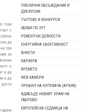
ПУБЛИЧНИ ОБСЪЖДАНИЯ И
ДИСКУСИИ
ТЪРГОВЕ И КОНКУРСИ
по този
ОБЯВИ ПО ЗУТ
нтакт с
Особено
РЕМОНТНИ ДЕЙНОСТИ
спях да
ЕНЕРГИЙНА ЕФЕКТИВНОСТ
 на три
АНКЕТИ
тава за
 всички
КАРИЕРА
оето е
ВРЕМЕТО
ат и да
WEB КАМЕРИ
ам и да
 доста
ПРОФИЛ НА КУПУВАЧА (АРХИВ)
#ДАБЪДЕ НОВИЯТ ХРАМ НА
ГАБРОВО!
ЕВРОПЕЙСКА СЕДМИЦА НА
 години