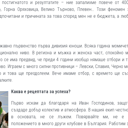
 постигнатото и резултатите – ние запалихме повече от 400
о, Горна Оряховица, Велико Търново, Плевен… Този феномен 
дпочитани и причината за това според мен не е бюджета, а лю
ржавно първенство първа дивизия юноши. Всяка година момиче
ционално ниво. В региона и мъжка и женска част, спокойно м
ато се има предвид, че преди 4 години изобщо нямаше отбори и 
во. Играем с много силни противници – Левски, Славия, Черно м
но и това ще преодолеем. Вече имаме отбор, с времето ще съ
алките.
Каква е рецептата за успеха?
Първо искам да благодаря на Иван Господинов, защо
създаде добър колектив и атмосфера. В нашия екип честн
в основата, не се лъжем. Повярвайте ми, не е 
положението в много други клубове в България. Работим 