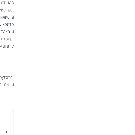
 от нас
йство.
онякога
, които
 така и
отбор.
омага с
ругото.
е си и