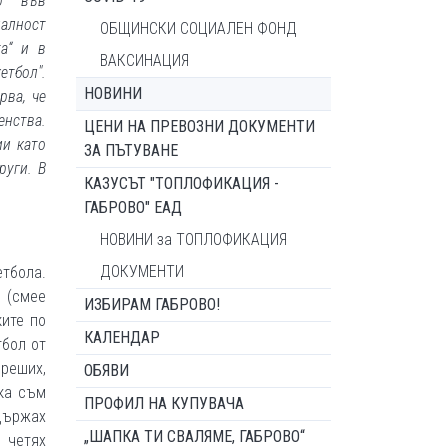
ър във
алност
ОБЩИНСКИ СОЦИАЛЕН ФОНД
та“ и в
ВАКСИНАЦИЯ
етбол".
НОВИНИ
рва, че
нства.
ЦЕНИ НА ПРЕВОЗНИ ДОКУМЕНТИ
ии като
ЗА ПЪТУВАНЕ
руги. В
КАЗУСЪТ "ТОПЛОФИКАЦИЯ -
ГАБРОВО" ЕАД
НОВИНИ за ТОПЛОФИКАЦИЯ
ДОКУМЕНТИ
тбола.
 (смее
ИЗБИРАМ ГАБРОВО!
ките по
КАЛЕНДАР
тбол от
 реших,
ОБЯВИ
чка съм
ПРОФИЛ НА КУПУВАЧА
държах
„ШАПКА ТИ СВАЛЯМЕ, ГАБРОВО“
, четях