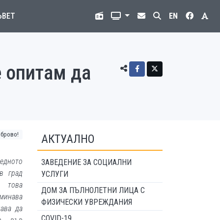
ЪВЕТ
EN
е опитам да
аброво!
АКТУАЛНО
редното
ЗАВЕДЕНИЕ ЗА СОЦИАЛНИ
в град
УСЛУГИ
д това
ДОМ ЗА ПЪЛНОЛЕТНИ ЛИЦА С
минава
ФИЗИЧЕСКИ УВРЕЖДАНИЯ
шава да
COVID-19