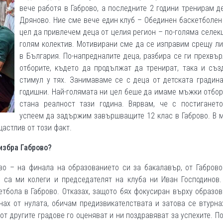
вече работя в Габрово, а последните 2 години тренирам д
Дряново. Ние сме вече един клуб – Обединен баскетболен
цел да привлечем деца от целия регион – по-голяма селекц
голям колектив. Мотивирани сме да се изправим срещу л
в България. По-напредналите деца, разбира се ги прехвъ
отборите, където да продължат да тренират, така и съз
стимул у тях. Занимаваме се с деца от детската градин
годишни. Най-голямата ни цел беше да имаме мъжки отбор
стана реалност тази година. Вярвам, че с постиганет
успеем да задържим завършващите 12 клас в Габрово. В 
астлив от този факт.
избра Габрово?
во – на финала на образованието си за бакалавър, от Габрово
 са ми колеги и председателят на клуба ни Иван Господинов.
тбола в Габрово. Отказах, защото бях фокусиран върху образо
нах от нулата, обичам предизвикателствата и затова се втурна
от другите градове го оценяват и ни поздравяват за успехите. П