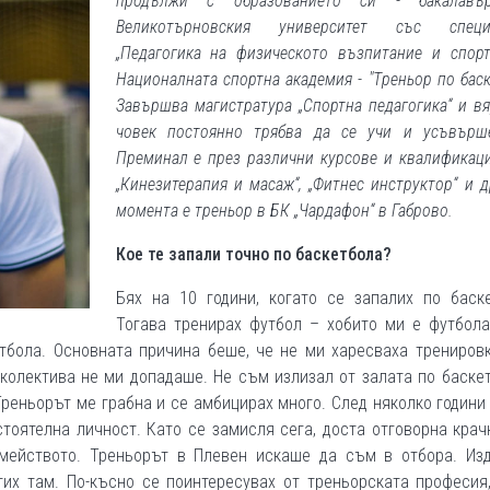
продължи с образованието си - бакалав
Великотърновския университет със специ
„Педагогика на физическото възпитание и спор
Националната спортна академия - "Tреньор по баск
Завършва магистратура „Спортна педагогика“ и вя
човек постоянно трябва да се учи и усъвърше
Преминал е през различни курсове и квалификац
„Кинезитерапия и масаж“, „Фитнес инструктор“ и д
момента е треньор в БК „Чардафон“ в Габрово.
Кое те запали точно по баскетбола?
Бях на 10 години, когато се запалих по баске
Тогава тренирах футбол – хобито ми е футбола
етбола. Основната причина беше, че не ми харесваха трениров
колектива не ми допадаше. Не съм излизал от залата по баске
Треньорът ме грабна и се амбицирах много. След няколко години
тоятелна личност. Като се замисля сега, доста отговорна кра
емейството. Треньорът в Плевен искаше да съм в отбора. Из
их там. По-късно се поинтересувах от треньорската професия