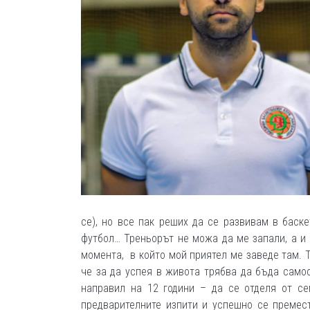
се), но все пак реших да се развивам в баск
футбол… Треньорът не можа да ме запали, а и 
момента, в който мой приятел ме заведе там. 
че за да успея в живота трябва да бъда самос
направил на 12 години – да се отделя от с
предварителните изпити и успешно се премест