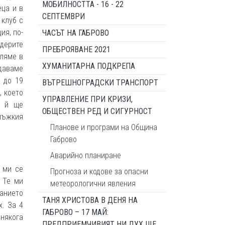
МОБИЛНОСТТА - 16 - 22
еца и в
СЕПТЕМВРИ
 клуб с
ия, по-
ЧАСЪТ НА ГАБРОВО
идерите
ПРЕБРОЯВАНЕ 2021
рляме в
ХУМАНИТАРНА ПОДКРЕПА
даваме
а до 19
ВЪТРЕШНОГРАДСКИ ТРАНСПОРТ
, което
УПРАВЛЕНИЕ ПРИ КРИЗИ,
о й ще
ОБЩЕСТВЕН РЕД И СИГУРНОСТ
мъжкия
Планове и програми на Община
Габрово
Аварийно планиране
 ми се
Прогноза и кодове за опасни
 Те ми
метеорологични явления
ванието
ТАНЯ ХРИСТОВА В ДЕНЯ НА
х. За 4
ГАБРОВО – 17 МАЙ:
онякога
ПРЕДПРИЕМЧИВИЯТ НИ ДУХ ЩЕ