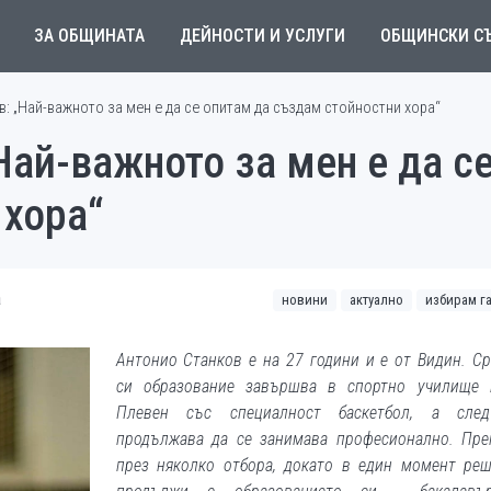
ЗА ОБЩИНАТА
ДЕЙНОСТИ И УСЛУГИ
ОБЩИНСКИ С
: „Най-важното за мен е да се опитам да създам стойностни хора“
Най-важното за мен е да с
 хора“
а
новини
актуално
избирам г
Антонио Станков е на 27 години и e от Видин. С
си образование завършва в спортно училище 
Плевен със специалност баскетбол, а сле
продължава да се занимава професионално. Пре
през няколко отбора, докато в един момент ре