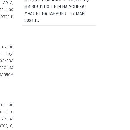
 деца,
НИ ВОДИ ПО ПЪТЯ НА УСПЕХА!
за нас
/"ЧАСЪТ НА ГАБРОВО - 17 МАЙ
бовта и
2024 Г./
тата ни
ога да
толкова
оре. За
здадем
то той
остта е
такова
заедно,