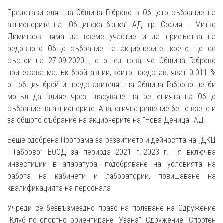
Представителят на Община Габрово в Общото събрание на
акционерите на „Общинска банка” АД, гр. София – Митко
Димитров няма да вземе участие и да присъства на
редовното Общо събрание на акционерите, което ще се
състои на 27.09.2020г., с оглед това, че Община Габрово
притежава малък брой акции, които представляват 0.011 %
от общия брой и представителят на Община Габрово не би
могъл да влияе чрез гласуване на решенията на Общо
събрание на акционерите. Аналогично решение беше взето и
за общото събрание на акционерите на "Нова Деница" АД.
Беше одобрена Програма за развитието и дейността на „ДКЦ
І Габрово” ЕООД за периода 2021 г.-2023 г. Тя включва
инвестиции в апаратура, подобряване на условията на
работа на кабинети и лаборатории, повишаване на
квалификацията на персонала.
Учреди се безвъзмездно право на ползване на Сдружение
"Клуб по спортно ориентиране "Узана", Сдружение "Спортен