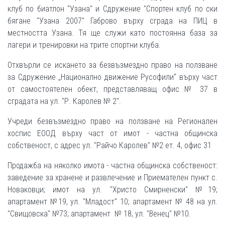
клуб по биатлон "Узана" и Сдружение "Спортен клуб по ски
бягане "Узана 2007" Габрово върху сграда на ПИЦ в
местността Узана. Тя ще служи като постоянна база за
лагери и тренировки на трите спортни клуба.
Отхвърли се искането за безвъзмездно право на ползване
за Сдружение „Национално движение Русофили“ върху част
от самостоятелен обект, представляващ офис № 37 в
сградата на ул. "Р. Каролев № 2".
Учреди безвъзмездно право на ползване на Регионален
хоспис ЕООД върху част от имот - частна общинска
собственост, с адрес ул. "Райчо Каролев" №2 ет. 4, офис 31
Продажба на няколко имота - частна общинска собственост:
заведение за хранене и развлечение и Приемателен пункт с.
Новаковци; имот на ул. "Христо Смирненски" №19;
апартамент №19, ул. "Младост" 10; апартамент № 48 на ул.
"Свищовска" №73; апартамент № 18, ул. "Венец" №10.