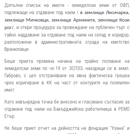
Допълни списък на имоти - земеделски земи от ОФП,
подлежащи на отдаване под наем /
в землище Лесичарка,
землище Мичковци, землище Армените, землище Кози
, и откри процедура за провеждане на публичен търг с
рог/
тайно наддаване за отдаване под наем на склад и коридор,
разположени в административната сграда на кметство
Враниловци.
Беше приета промяна начина на трайно ползване на
земеделски земи по чл.19 от ЗСПЗЗ, находящи се в земл.
Габрово, с цел отстраняване на явна фактическа грешка
чрез коригиране в КК на част от контурите на поземлен
имот.
Като извънредна точка бе внесено и гласувано съгласие за
отдаване под наем на Бакърджийска работилница в РЕМО
Етър.
Не беше приет отчет на дейността на фондация "Узана" и