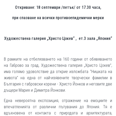
Откриване: 18 септември /петък/ от 17.30 часа,
при спазване на всички противоепидемични мерки
Художествена галерия „Христо Цокев“ , ет.3 зала „Япония“
В рамките на отбелязването на 160 години от обявяването
на Габрово за град, Художествена галерия „Христо Цокев”,
има голямо удоволствие да открие изложбата ‘’Нишката на
живота’’ на еднa от най-изявените творчески фамилии в
България с габровски корени - Христо Йонков и неговите две
дъщери Мария и Димитра Йонкови.
Една невероятна експозиция, отражение на емоциите и
впечатленията от различни пътувания до Япония. Тя е
вдъхновена от контакта с природата и архитектурата,