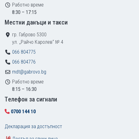
Работно време
8:30 – 17:15
Местни данъци и такси
гр. Габрово 5300
ул. „Райчо Каролев“ № 4
066 804775
066 804776
mdt@gabrovo.bg
Работно време
8:15 – 16:30
Tелефон за сигнали
0700 144 10
Декларация за достъпност
Достъп за глухи лица