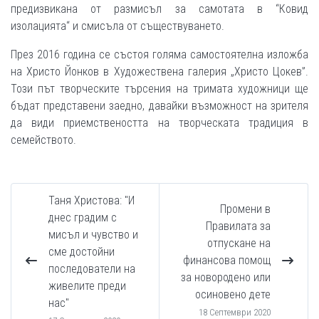
предизвикана от размисъл за самотата в “Ковид
изолацията“ и смисъла от съществуването.
През 2016 година се състоя голяма самостоятелна изложба
на Христо Йонков в Художествена галерия „Христо Цокев”.
Този път творческите търсения на тримата художници ще
бъдат представени заедно, давайки възможност на зрителя
да види приемствеността на творческата традиция в
семейството.
Таня Христова: "И
Промени в
днес градим с
Правилата за
мисъл и чувство и
отпускане на
сме достойни
финансова помощ
последователи на
за новородено или
живелите преди
осиновено дете
нас"
18 Септември 2020