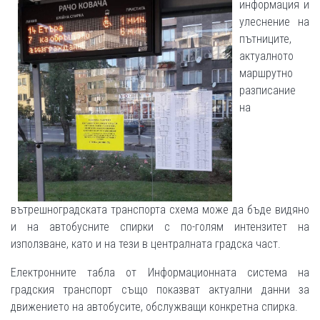
информация и
улеснение на
пътниците,
актуалното
маршрутно
разписание
на
вътрешноградската транспорта схема може да бъде видяно
и на автобусните спирки с по-голям интензитет на
използване, като и на тези в централната градска част.
Електронните табла от Информационната система на
градския транспорт също показват актуални данни за
движението на автобусите, обслужващи конкретна спирка.