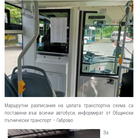
Маршрутни разписания на цялата транспортна схема са
поставени във всички автобуси, информират от Общински
пътнически транспорт – Габрово.
За