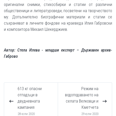
оригинални снимки, стихосбирки и статии от различни
общественици и литературоведи, посветени на творчеството
му. Допълнително биографични материали и статии се
съхраняват в личните фондове на краеведа Илия Габровски
и композитора Михаил Шекерджиев.
Автор: Стела Илева - младши експерт – Държавен архив-
Габрово
613 кг опасни
Режим на
отпадъци в
водоподаването на
двудневната
селата Велковци и
кампания
Кметчета
28 юли 2020
29 юли 2020