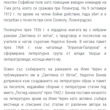
пехотен Софийски полк като помощник взводен командир на
7-ма рота, която се сражава при Лозенград. На 9 октомври
1912 г. по време на челни бойни действия, пада убит и е
погребан с почести при село Селиолу, Лозенградско.
Посмъртно през 1926 г. е издадена книгата му с избрани
разкази „Светлина от изток”, с предговор и послеслов на
учителя и негов съратник Неделчо Бенев. В негова памет
през 1968 г. към читалище “Априлов-Палаузов” е
сформирана литературна група от млади творци и
литературоведи, носеща името му.
Освен със събирането на разказите на Илия Черен и
публикуването им в „Светлина от Изток”, Неделчо Бенев
допринася към създаването на литературен образ и памет
за писателя, издавайки сборник с литературни статии под
името „Поглед наоколо” през 1942 г. Бенев поставя началото
на литературен архив на Илия Черен като активно събира
вестници и списания със статии от различни автори за