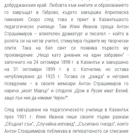
добруджанския край. Любовта към книгите и образованието
го завръщат в Габрово, където завършва Априловска
гимназия. Скоро след това е приет в Казанлъшкото
педагогическо училище. Там Илия Иванов среща Антон
Страшимиров – влиятелен драматург и писател – който в
ролята си на негов учител, стимулира първите му творчески
опити. Така на бял свят се появява първото му
произведение: „Нещо като дневник на един забравен” -
започнато на 24 октомври 1898 г. в Казанлък и завършено
на 31 октомври 1899 г. в с. Копчелии, но остава
непубликувано до 1925 г. Тогава се „ражда” и неговия
псевдоним – в своите мемоари Антон Страшимиров го
нарича „моят Мавър” и споделя „
Щом в Русия имат Белий
,
защо пък ние да нямаме Черен?
”.
След завършване на педагогическото училище в Казанлък
през 1901 г. Илия Иванов пише своите първи разкази
„Сбъднат сън”, „Случайна изповед”, „Съсипано гнездо”, които
Антон Страшимиров публикува в литературното си списание