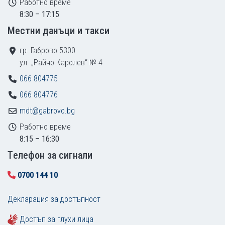
Работно време
8:30 – 17:15
Местни данъци и такси
гр. Габрово 5300
ул. „Райчо Каролев“ № 4
066 804775
066 804776
mdt@gabrovo.bg
Работно време
8:15 – 16:30
Tелефон за сигнали
0700 144 10
Декларация за достъпност
Достъп за глухи лица