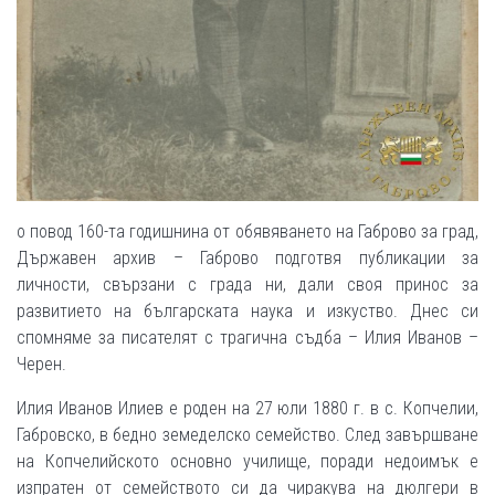
о повод 160-та годишнина от обявяването на Габровo за град,
Държавен архив – Габрово подготвя публикации за
личности, свързани с града ни, дали своя принос за
развитието на българската наука и изкуство. Днес си
спомняме за писателят с трагична съдба – Илия Иванов –
Черен.
Илия Иванов Илиев е роден на 27 юли 1880 г. в с. Копчелии,
Габровско, в бедно земеделско семейство. След завършване
на Копчелийското основно училище, поради недоимък е
изпратен от семейството си да чиракува на дюлгери в