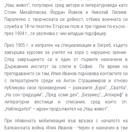
„Наш живот”, популярно сред автори и литературоведи като
Стоян Михайловски, Йордан Йовков и Николай Лилиев.
Паралелно с творческата си дейност, отбива военната си
служба в 18-ти пехотен Етърски полк и три години по-късно -
през 1904 г., се уволнява с чин младши подофицер.
През 1905 г. е изпратен на специализация в Загреб, където
завършва курсове за учител на хора с нарушено зрение.
След завръщането си е един от първите назначени в
Държавния институт за слепи в София. По време на
преподаването си там, Илия Иванов подновява контактите си
с литературните среди на Антон Страшимиров и отново
публикува свои произведения – разказите „Буря”, „Сватба”,
„На сон грядущим”, „Пред осми ден”, „Безумец”, „Апокриф” в
литературни вестници и списания, сред които сп.
„Наблюдател” – идеен продължител на „Наш живот”.
При обявената мобилизация във връзка с началото на
Балканската война, Илия Иванов - Черен е назначен в I-ви