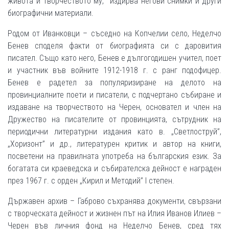
живота и творчеството му, издирва негови снимки и други
биографични материали.
Родом от Иванковци – съседно на Копчелии село, Неделчо
Бенев споделя факти от биографията си с даровития
писател. Също като него, Бенев е дългогодишен учител, поет
и участник във войните 1912-1918 г. с ранг подофицер.
Бенев е радетел за популяризиране на делото на
провинциалните поети и писатели, с подчертано събиране и
издаване на творчеството на Черен, основател и член на
Дружество на писателите от провинцията, сътрудник на
периодични литературни издания като в. „Светлоструй”,
„Хоризонт” и др., литературен критик и автор на книги,
посветени на правилната употреба на българския език. За
богатата си краеведска и събирателска дейност е награден
през 1967 г. с орден „Кирил и Методий” I степен.
Държавен архив – Габрово съхранява документи, свързани
с творческата дейност и жизнен път на Илия Иванов Илиев –
Черен във личния фонд на Неделчо Бенев, сред тях