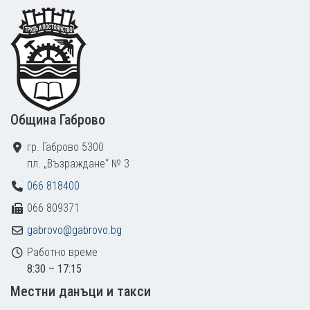
Footer
Община Габрово
гр. Габрово 5300
пл. „Възраждане“ № 3
066 818400
066 809371
gabrovo@gabrovo.bg
Работно време
8:30 – 17:15
Местни данъци и такси