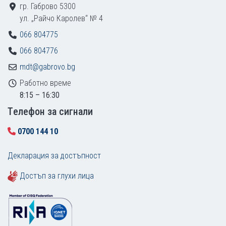
гр. Габрово 5300
ул. „Райчо Каролев“ № 4
066 804775
066 804776
mdt@gabrovo.bg
Работно време
8:15 – 16:30
Tелефон за сигнали
0700 144 10
Декларация за достъпност
Достъп за глухи лица