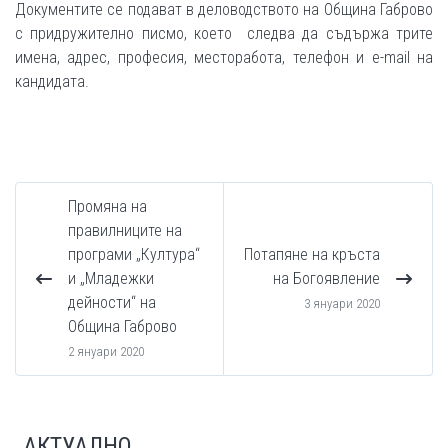
Документите се подават в деловодството на Община Габрово
с придружително писмо, което следва да съдържа трите
имена, адрес, професия, месторабота, телефон и e-mail на
кандидата.
Промяна на
правилниците на
програми „Култура“
Потапяне на кръста
и „Младежки
на Богоявление
дейности“ на
3 януари 2020
Община Габрово
2 януари 2020
АКТУАЛНО