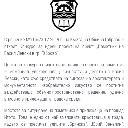
С решение №116/23.12.2019 г. на Кмета на Община Габрово е
открит Конкурс за идеен проект на обект: „Паметник на
Васил Левски в гр. Габрово“.
Целта на конкурса е изготвяне на идеен проект за паметник
– мемориал, увековечаващ личността и делото на Васил
Левски, като със средствата на синтеза на архитектурата и
монументалното изобразително изкуство се постигне
въздействащо обемно-пространствено решение, удачно
вписано в прилежащата градска среда.
Мястото за ситуиране на паметника е прилежащо на площад
Игото. Това е едно от най-възловите кръстовища в града,
където се пресичат улиците „Брянска“, „Юрий Венелин“,