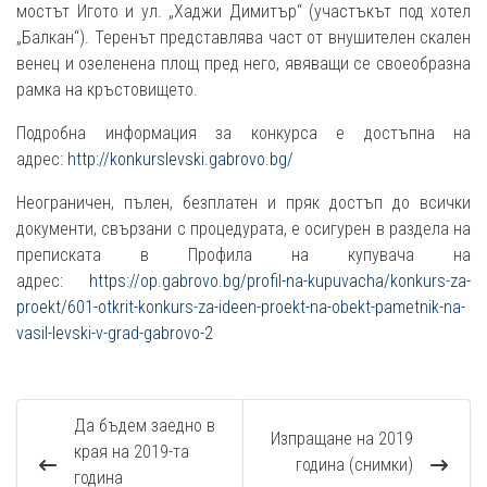
мостът Игото и ул. „Хаджи Димитър“ (участъкът под хотел
„Балкан“). Теренът представлява част от внушителен скален
венец и озеленена площ пред него, явяващи се своеобразна
рамка на кръстовището.
Подробна информация за конкурса е достъпна на
адрес:
http://konkurslevski.gabrovo.bg/
Неограничен, пълен, безплатен и пряк достъп до всички
документи, свързани с процедурата, е осигурен в раздела на
преписката в Профила на купувача на
адрес:
https://op.gabrovo.bg/profil-na-kupuvacha/konkurs-za-
proekt/601-otkrit-konkurs-za-ideen-proekt-na-obekt-pametnik-na-
vasil-levski-v-grad-gabrovo-2
Да бъдем заедно в
Изпращане на 2019
края на 2019-та
година (снимки)
година