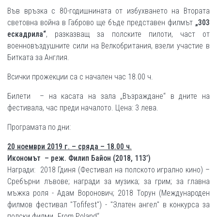
Във връзка с 80-годишнината от избухването на Втората
световна война в Габрово ще бъде представен филмът
„303
ескадрила“
, разказващ за полските пилоти, част от
военновъздушните сили на Велкобритания, взели участие в
Битката за Англия.
Всички прожекции са с начален час 18.00 ч.
Билети – на касата на зала „Възраждане“ в дните на
фестивала, час преди началото. Цена: 3 лева.
Програмата по дни:
20
ноември 2019 г.
–
сряда – 18.00 ч.
Икономът – реж. Филип Байон (2018, 113’)
Награди: 2018 Гдиня (Фестивал на полското игрално кино) –
Сребърни лъвове; награди за музика; за грим; за главна
мъжка роля - Адам Воронович; 2018 Торун (Mеждународен
филмов фестивал "Tofifest") - "Златен ангел" в конкурса за
полски филми „From Poland“.