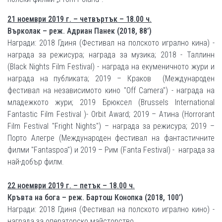
21 ноември 2019 г. – четвъртък – 18.00 ч.
Върколак – реж. Адриан Панек (2018, 88’)
Награди: 2018 Гдиня (Фестивал на полското игрално кина) -
награда за режисура; награда за музика; 2018 - Таллинн
(Black Nights Film Festival) - награда на екуменичното жури и
награда на публиката; 2019 – Краков (Mеждународен
фестивал на независимото кино "Off Camera") - награда на
младежкото жури; 2019 Брюксел (Brussels International
Fantastic Film Festival )- Orbit Award; 2019 – Атина (Horrorant
Film Festival "Fright Nights") – награда за режисура; 2019 –
Порто Алегре (Mеждународен фестивал на фантастичните
филми "Fantaspoa") и 2019 – Рим (Fanta Festival) - награда за
най-добър филм.
22 ноември 2019 г. – петък – 18.00 ч.
Кръвта на бога – реж. Бартош Конопка (2018, 100’)
Награди: 2018 Гдиня (Фестивал на полското игрално кино) -
награда за операторско майсторство.