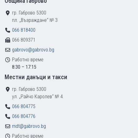
Община Габрово
гр. Габрово 5300
пл. „Възраждане“ № 3
066 818400
066 809371
gabrovo@gabrovo.bg
Работно време
8:30 – 17:15
Местни данъци и такси
гр. Габрово 5300
ул. „Райчо Каролев“ № 4
066 804775
066 804776
mdt@gabrovo.bg
Работно време