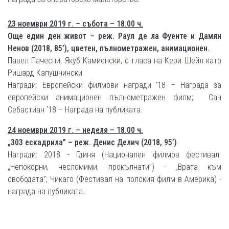
23 ноември 2019 г. – събота – 18.00 ч.
Още един ден живот – реж. Раул де ла Фуенте и Дамян
Ненов (2018, 85’), цветен, пълнометражен, анимационен.
Павел Пачесни, Якуб Камиенски, с гласа на Кери Шейл като
Ришард Капушчински
Награди: Европейски филмови награди '18 – Награда за
европейски анимационен пълнометражен филм; Сан
Себастиан '18 – Награда на публиката.
24 ноември 2019 г. – неделя – 18.00 ч.
„303 ескадрила” – реж. Денис Делич (2018, 95’)
Награди: 2018 - Гдиня (Национален филмов фестивал
„Непокорни, несломими, прокълнати”) - „Врата към
свободата”; Чикаго (Фестивал на полския филм в Америка) -
награда на публиката.