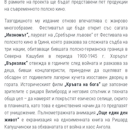
В рамките на проекта ще бъдат представени пет продукции
на съвременното полско кино.
Тазгодишното му издание отново впечатлява с жанрово
многообразие. Фестиватъл ще бъде открит със сагата
„Икономът“,
лауреат на „Сребърни лъвове“ от Фестивала на
полското кино в Гдиня, която разказва за сложната съдба на
три нации, обитаващи бившата полско-германска граница в
Северна Кашубия в периода 1900-1945 г. Хорърът
„Върколак“
отвежда в годините след войната и разказва за
деца, бивши концлагеристи, принудени да оцеляват в
обсаден от подивелите лагерни кучета изоставен дворец в
гората. Историческият филм
„Кръвта на бога“
ще запознае
зрителите с рицаря Вилиброрд и неговия спътник и тяхната
обща цел – да намерят и покръстят езическо селище, скрито
в планината, като това е единствения начин да го предпазят
от унищожение. Пълнометражната анимация
„Още един ден
живот“
е екранизация на едноименната книга на Ришард
Капушчински за обхванатата от война и хаос Ангола.