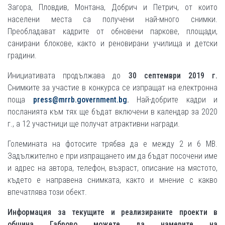
Загора, Пловдив, Монтана, Добрич и Петрич, от които
населени места са получени най-много снимки.
Преобладават кадрите от обновени паркове, площади,
санирани блокове, както и реновирани училища и детски
градини.
Инициативата продължава до
30 септември 2019 г.
Снимките за участие в конкурса се изпращат на електронна
поща
press@mrrb.government.bg
.
Най-добрите кадри и
посланията към тях ще бъдат включени в календар за 2020
г., а 12 участници ще получат атрактивни награди.
Големината на фотосите трябва да е между 2 и 6 MB.
Задължително е при изпращането им да бъдат посочени име
и адрес на автора, телефон, възраст, описание на мястото,
където е направена снимката, както и мнение с какво
впечатлява този обект.
Информация за текущите и реализираните проекти в
община Габрово можете да намерите на