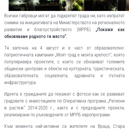
Всички габровци могат да подкрепят града ни, като изпратят
снимки за инициативата на Министерството на регионалното
развитие и благоустройството (МРРБ)
„Покажи как
обновяваме родното ти място“.
Тя започна на 4 август и е част от образователно-
патриотичната кампания „Моят град е моята крепост“, която
популяризира проектите, с които се обновяват големите
общински центрове и обекти на културната, туристическата,
образователната, социалната, здравната и пътната
инфраструктура.
Идеята е гражданите да покажат с фотоси как се развиват
градовете с инвестициите по Оперативна програма „Региони
в растеж“ 2014-2020 г., както и с предходните проекти,
реализирани по ръководените от МРРБ европрограми.
Към момента най-активни са жителите на Враца, Стара