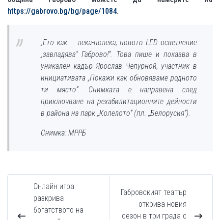
https://gabrovo.bg/bg/page/1084
.
„Ето как
–
лека-полека, новото LED осветление
„завладява“ Габрово!“. Това пише и показва в
уникален кадър Ярослав Чепурной, участник в
инициативата „Покажи как обновяваме родното
ти място“. Снимката е направена след
приключване на рехабилитационните дейности
в района на парк „Колелото“ (пл. „Белорусия“).
Снимка: МРРБ
Онлайн игра
Габровският театър
разкрива
открива новия
богатството на
сезон в три града с