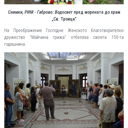
Снимки, РИМ - Габрово: Водосвет
пред морената до храм
„Св. Троица”
На Преображение Господне Женското благотворително
дружество "Майчина грижа" отбеляза своята 150-та
годишнина.