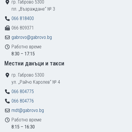
гр. Габрово 5300
пл. „Възраждане“ № 3
066 818400
066 809371
gabrovo@gabrovo.bg
Работно време
8:30 – 17:15
Местни данъци и такси
гр. Габрово 5300
ул. „Райчо Каролев“ № 4
066 804775
066 804776
mdt@gabrovo.bg
Работно време
8:15 – 16:30