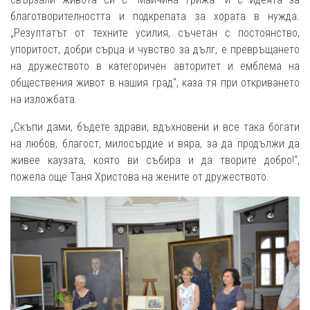
благотворителността и подкрепата за хората в нужда.
„Резултатът от техните усилия, съчетан с постоянство,
упоритост, добри сърца и чувство за дълг, е превръщането
на дружеството в категоричен авторитет и емблема на
обществения живот в нашия град“, каза тя при откриването
на изложбата.
„Скъпи дами, бъдете здрави, вдъхновени и все така богати
на любов, благост, милосърдие и вяра, за да продължи да
живее каузата, която ви събира и да творите добро!“,
пожела още Таня Христова на жените от дружеството.