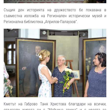
Същия ден историята на дружеството бе показана в
съвместна изложба на Регионален исторически музей и
Регионална библиотека „Априлов-Палаузов“.
Кметът на Габрово Таня Христова благодари на всички,
свързали живота си с "Майчина грижа" и с идеята за