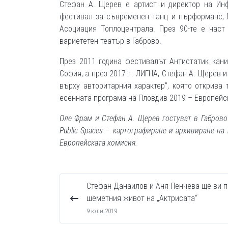
Стефан А. Щерев е артист и директор на Ин
фестивал за съвременен танц и пърформанс, 
Асоциация Топлоцентрала. През 90-те е част
вариететен театър в Габрово.
През 2011 година фестивалът Антистатик кани
София, а през 2017 г. ЛИГНА, Стефан А. Щерев 
върху авторитарния характер”, която открива
есенната програма на Пловдив 2019 – Европейск
Оле Фрам и Стефан А. Щерев гостуват в Габрово
Public Spaces –
картографиране и архивиране на 
Европейската комисия.
Стефан Данаилов и Аня Пенчева ще ви п
шеметния живот на „Актрисата“
9 юли 2019