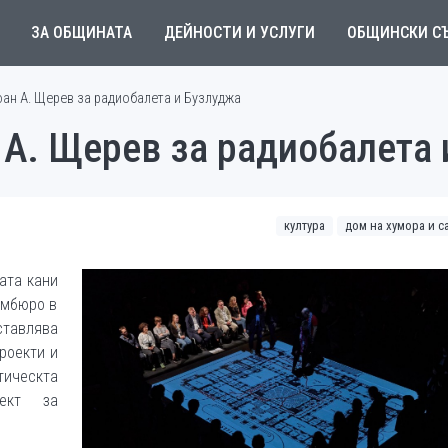
ЗА ОБЩИНАТА
ДЕЙНОСТИ И УСЛУГИ
ОБЩИНСКИ С
ан А. Щерев за радиобалета и Бузлуджа
 А. Щерев за радиобалета 
култура
дом на хумора и с
рата кани
рмбюро в
тавлява
роекти и
тическта
ект за