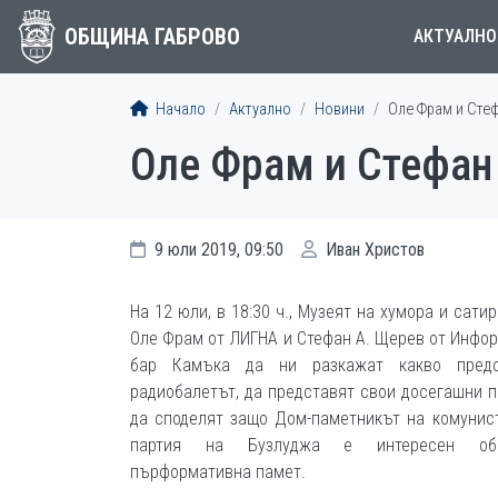
ОБЩИНА ГАБРОВО
АКТУАЛНО
Начало
Актуално
Новини
Оле Фрам и Стеф
Оле Фрам и Стефан
9 юли 2019, 09:50
Иван Христов
На 12 юли, в 18:30 ч., Музеят на хумора и сати
Оле Фрам от ЛИГНА и Стефан А. Щерев от Инфо
бар Камъка да ни разкажат какво предс
радиобалетът, да представят свои досегашни п
да споделят защо Дом-паметникът на комунис
партия на Бузлуджа е интересен об
пърформативна памет.