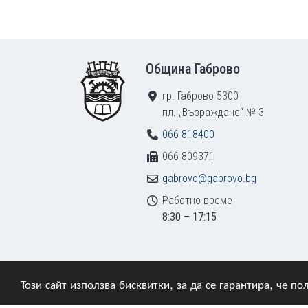
Footer
Община Габрово
гр. Габрово 5300
пл. „Възраждане“ № 3
066 818400
066 809371
gabrovo@gabrovo.bg
Работно време
8:30 – 17:15
Този сайт използва бисквитки, за да се гарантира, че 
© 2009–2026 Община Габрово. Всички права зап