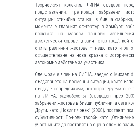
Творческият колектив ЛИГНА създава поре
представления, третиращи забравени исто
ситуации: стихийна стачка в бивша фабрика,
момента е главният оф-театър в Хамбург; заб
практика на масови танцови изпълнен
движенчески хорове; „новият стар град“, койт
опита различни жестове – нещо като игра о
осъществяване на нова връзка с исторически
автономно действие за участника.
Оле Фрам е член на ЛИГНА, заедно с Михаел Х
създаването на временни ситуации, които изпо
създаде непредвидими, неконтролеруеми ефект
на ЛИГНА,
р
адио
б
алет
ът
(създаден през 2002
забранени жестове в бивши публични, а сега к
Други, като „Новият човек” (2008), поставят п
субективност. По-нови творби като „Опиянение
участниците да поставят на сцена сложно взаим