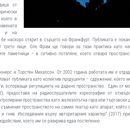
дица от
рически
 която в
равената
ия и на
о бе наскоро открит в сърцето на Франкфурт. Публиката е пока
т трето лице. Оле Фрам ще говори за тази практика като на
те паметници – в сетивно потапяне, което отваря пространс
юнерс и Торстен Михалсон. От 2002 година работата им е отда
лзват публиката като колектив продуценти – сдружение, което 
и, оспорващи регулацията на дадено пространство. Един от м
), предоставя на радиослушателите хореография от отхвър
онтролирани пространства като железопътна гара или търговски 
од съмнение пространството на самия театър като апарат, който
 и гняв. Изследвания върху авторитарния характер” (2017) пр
одействие, което им се разкрива едва постепенно.