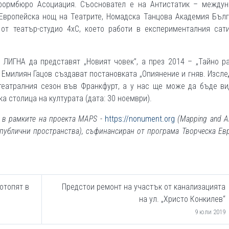
формбюро Асоциация. Съосновател е на Антистатик – междун
Европейска нощ на Театрите, Номадска Танцова Академия Бълг
 от театър-студио 4хС, което работи в експерименталния сати
 ЛИГНА да представят „Новият човек”, а през 2014 – „Тайно р
и Емилиян Гацов създават постановката „Опиянение и гняв. Изсл
 театралния сезон във Франкфурт, а у нас ще може да бъде в
а столица на културата (дата: 30 ноември).
 в рамките на проекта
MAPS -
https://nonument.org
(Mapping and Ar
публични пространства), съфинансиран от програма Творческа Ев
отопят в
Предстои ремонт на участък от канализацията
на ул. „Христо Конкилев“
9 юли 2019