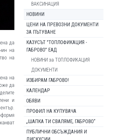
ВАКСИНАЦИЯ
НОВИНИ
ЦЕНИ НА ПРЕВОЗНИ ДОКУМЕНТИ
ЗА ПЪТУВАНЕ
КАЗУСЪТ "ТОПЛОФИКАЦИЯ -
нена да
ГАБРОВО" ЕАД
чин на
тво на
НОВИНИ за ТОПЛОФИКАЦИЯ
ДОКУМЕНТИ
дена на
ИЗБИРАМ ГАБРОВО!
може да
КАЛЕНДАР
оделите
лени и
ОБЯВИ
център.
ПРОФИЛ НА КУПУВАЧА
 оформя
„ШАПКА ТИ СВАЛЯМЕ, ГАБРОВО“
иканват
ПУБЛИЧНИ ОБСЪЖДАНИЯ И
ДИСКУСИИ