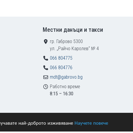
Местни данъци и такси
гр. Габрово 5300
ул. „Райчо Каролев“ № 4
066 804775
066 804776
mdt@gabrovo.bg
Работно време
8:15 – 16:30
получавате най-доброто изживяване
Научете повече
азени.