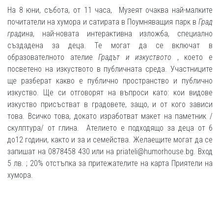
На 8 юни, събота, от 11 часа, Музеят очаква най-малките
почитатели на хумора и сатирата в Поумняващия парк в
Град
градина
, най-новата интерактивна изложба, специално
създадена за деца. Те могат да се включат в
образователното ателие
Градът и изкуството
, което е
посветено на изкуството в публичната среда. Участниците
ще разберат какво е публично пространство и публично
изкуство. Ще си отговорят на въпроси като: кои видове
изкуство присъстват в градовете, защо, и от кого зависи
това. Всичко това, докато изработват макет на паметник /
скулптура/ от глина. Ателието е подходящо за деца от 6
до12 години, както и за и семейства. Желаещите могат да се
запишат на 0878458 430 или на priateli@humorhouse.bg. Вход
5 лв. ; 20% отстъпка за притежателите на карта Приятели на
хумора.