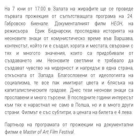
На 7 юни от 17:00 в Залата на жирафите ще се проведе
първата прожекция от съпътстващата програма на 24.
Габровско биенале. Документалният филм
НЕОН
, на
режисьора Ерик Беднарски, проследява историята на
неоновите знаци от комунистическо време във Варшава,
контекстът, който ги е създал, хората и местата, свързани с
тях и многото значения, които са придобивали от
създаването им. Неоновите светлини е трябвало да
създават чувство на модерност и напредък в една страна,
откъсната от Запада. Благословени от идеологията на
социализма, те все пак имитират цвета и блясъка на
капиталистическите градове. Днес тези неонови знаци сa
прославени и много търсени. В последните години интересът
към тях е нарастнал не само в Полша, но и в много други
страни. Филмът е със субтитри, а цената на билета е 4 лева.
Партньор на програмата от прожекции на документални
филми е
Master of Art Film Festival
.