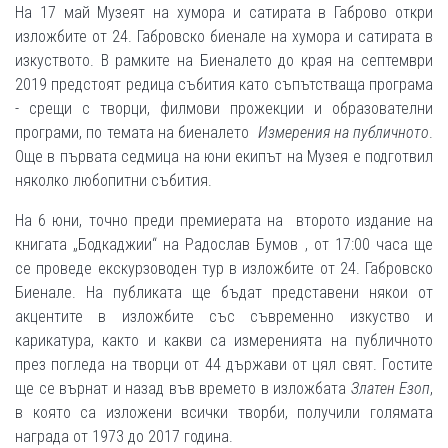
На 17 май Музеят на хумора и сатирата в Габрово откри
изложбите от 24. Габровско биенале на хумора и сатирата в
изкуството. В рамките на Биеналето до края на септември
2019 предстоят редица събития като съпътстваща програма
- срещи с творци, филмови прожекции и образователни
програми, по темата на биеналето
Измерения на публичното
.
Още в първата седмица на юни екипът на Музея е подготвил
няколко любопитни събития.
На 6 юни, точно преди премиерата на второто издание на
книгата „Бодкаджии“ на Радослав Бумов , от 17:00 часа ще
се проведе екскурзоводен тур в изложбите от 24. Габровско
Биенале. На публиката ще бъдат представени някои от
акцентите в изложбите със съвременно изкуство и
карикатура, както и какви са измеренията на публичното
през погледа на творци от 44 държави от цял свят. Гостите
ще се върнат и назад във времето в изложбата
Златен Езоп
,
в която са изложени всички творби, получили голямата
награда от 1973 до 2017 година.