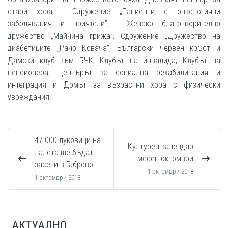
стари хора, Сдружение „Пациенти с онкологични
заболявания и приятели”, Женско благотворително
дружество „Майчина грижа”, Сдружение „Дружество на
диабетиците „Рачо Ковача”, Български червен кръст и
Дамски клуб към БЧК, Клубът на инвалида, Клубът на
пенсионера, Центърът за социална рехабилитация и
интеграция и Домът за възрастни хора с физически
увреждания.
47 000 луковици на
Културен календар
лалета ще бъдат
месец октомври
засети в Габрово
1 октомври 2018
1 октомври 2018
АКТУАЛНО