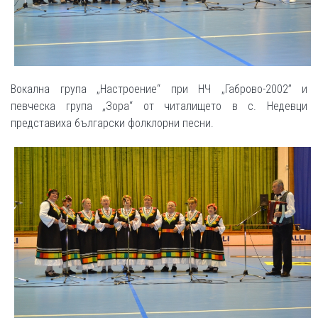
Вокална група „Настроение“ при НЧ „Габрово-2002” и
певческа група „Зора“ от читалището в с. Недевци
представиха български фолклорни песни.