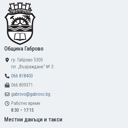
Footer
Община Габрово
гр. Габрово 5300
пл. „Възраждане“ № 3
066 818400
066 809371
gabrovo@gabrovo.bg
Работно време
8:30 – 17:15
Местни данъци и такси