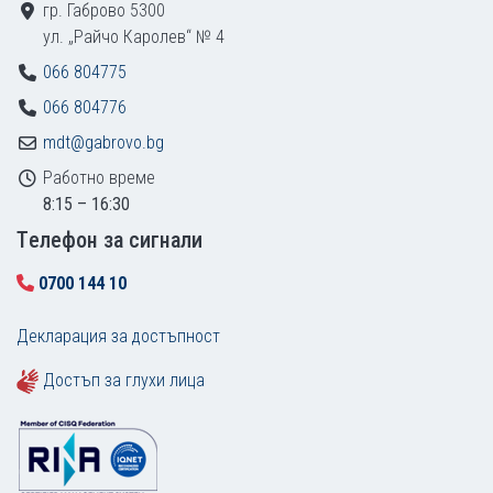
гр. Габрово 5300
ул. „Райчо Каролев“ № 4
066 804775
066 804776
mdt@gabrovo.bg
Работно време
8:15 – 16:30
Tелефон за сигнали
0700 144 10
Декларация за достъпност
Достъп за глухи лица