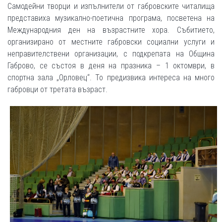
Самодейни творци и изпълнители от габровските читалища
представиха музикално-поетична програма, посветена на
Международния ден на възрастните хора. Събитието,
организирано от местните габровски социални услуги и
неправителствени организации, с подкрепата на Община
Габрово, се състоя в деня на празника – 1 октомври, в
спортна зала „Орловец“. То предизвика интереса на много
габровци от третата възраст.