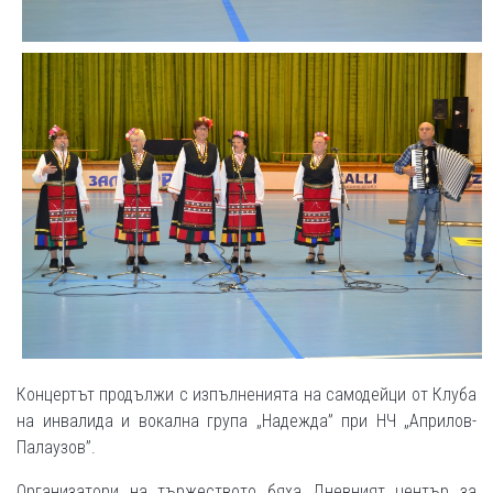
Концертът продължи с изпълненията на самодейци от Клуба
на инвалида и вокална група „Надежда” при НЧ „Априлов-
Палаузов”.
Организатори на тържеството бяха Дневният център за