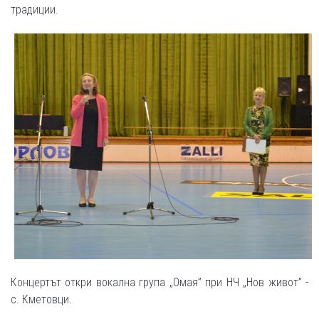
традиции.
Концертът откри вокална група „Омая” при НЧ „Нов живот” -
с. Кметовци.