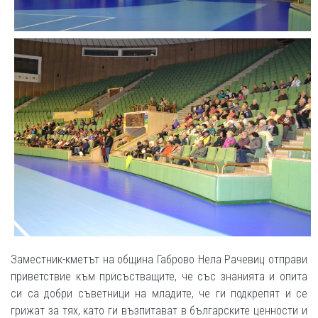
Заместник-кметът на община Габрово Нела Рачевиц отправи
приветствие към присъстващите, че със знанията и опита
си са добри съветници на младите, че ги подкрепят и се
грижат за тях, като ги възпитават в българските ценности и