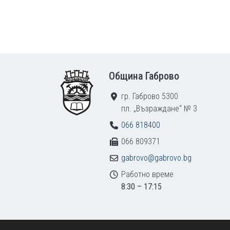
Footer
Община Габрово
гр. Габрово 5300
пл. „Възраждане“ № 3
066 818400
066 809371
gabrovo@gabrovo.bg
Работно време
8:30 – 17:15