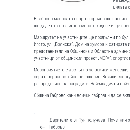
на межд
цялата 
В Габрово масовата спортна проява ще започне 
ще даде старт на интензивното ходене и ще пове
Маршрутът на участниците ще продължи по бул. „А
Игото, ул. „Брянска”, Дом на хумора и сатирата
представители на Общинска и Областна админис
участници от общинския проект „МОГА”, спортис
Мероприятието е достъпно за всички желаещи, н
хора в неравностойно положение. Всички спорт
разпределяне на наградите. Най-младият и най
Община Габрово кани всички габровци да се вкл
Дарителите от Тун получават Почетния з
Габрово