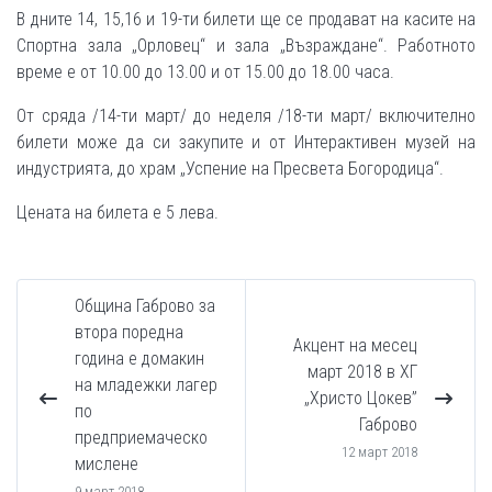
В дните 14, 15,16 и 19-ти билети ще се продават на касите на
Спортна зала „Орловец“ и зала „Възраждане“. Работното
време е от 10.00 до 13.00 и от 15.00 до 18.00 часа.
От сряда /14-ти март/ до неделя /18-ти март/ включително
билети може да си закупите и от Интерактивен музей на
индустрията, до храм „Успение на Пресвета Богородица“.
Цената на билета е 5 лева.
Община Габрово за
втора поредна
Акцент на месец
година е домакин
март 2018 в ХГ
на младежки лагер
„Христо Цокев”
по
Габрово
предприемаческо
12 март 2018
мислене
9 март 2018