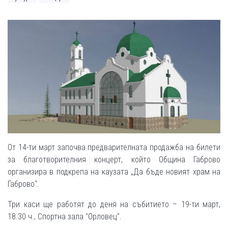
От 14-ти март започва предварителната продажба на билети
за благотворителния концерт, който Община Габрово
организира в подкрепа на каузата „Да бъде новият храм на
Габрово“.
Три каси ще работят до деня на събитието – 19-ти март,
18.30 ч., Спортна зала "Орловец".