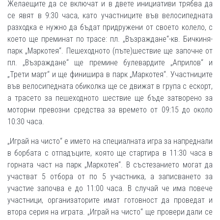
Желаещите да се включат и в двете инициативи трябва да
се явят в 9:30 часа, като участниците във велосипедната
разходка е нужно да бъдат придружени от своето колело, с
което ще преминат по трасе: пл. „Възраждане“-кв. Бичкиня-
парк „Маркотея“. Пешеходното (пъте)шествие ще започне от
пл. „Възраждане“ ще премине булевардите „Априлов“ и
„Трети март“ и ще финишира в парк „Маркотея“. Участниците
във велосипедната обиколка ще се движат в група с ескорт,
а трасето за пешеходното шествие ще бъде затворено за
моторни превозни средства за времето от 09:15 до около
10:30 часа.
„Играй на чисто“ е името на специалната игра за напреднали
в борбата с отпадъците, която ще стартира в 11:30 часа в
горната част на парк „Маркотея“. В състезанието могат да
участват 5 отбора от по 5 участника, а записването за
участие започва е до 11:00 часа. В случай че има повече
участници, организаторите имат готовност да проведат и
втора серия на играта. „Играй на чисто“ ще провери дали се