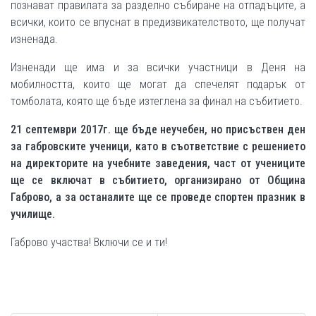
познават правилата за разделно събиране на отпадъците, а
всички, които се впуснат в предизвикателството, ще получат
изненада.
Изненади ще има и за всички участници в Деня на
мобилността, които ще могат да спечелят подарък от
томболата, която ще бъде изтеглена за финал на събитието.
21 септември 2017г. ще бъде неучебен, но присъствен ден
за габровските ученици, като в съответствие с решението
на директорите на учебните заведения, част от учениците
ще се включат в събитието, организирано от Община
Габрово, а за останалите ще се проведе спортен празник в
училище.
Габрово участва! Включи се и ти!