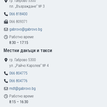
гр. Габрово 5300
пл. „Възраждане“ № 3
066 818400
066 809371
gabrovo@gabrovo.bg
Работно време
8:30 – 17:15
Местни данъци и такси
гр. Габрово 5300
ул. „Райчо Каролев“ № 4
066 804775
066 804776
mdt@gabrovo.bg
Работно време
8:15 – 16:30