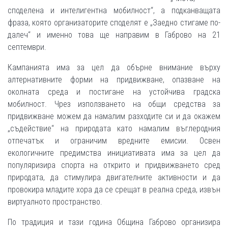
споделена и интелигентна мобилност“, а подканващата
фраза, която организаторите споделят е „Заедно стигаме по-
далеч“ и именно това ще направим в Габрово на 21
септември.
Кампанията има за цел да обърне внимание върху
алтернативните форми на придвижване, опазване на
околната среда и постигане на устойчива градска
мобилност. Чрез използването на общи средства за
придвижване можем да намалим разходите си и да окажем
„съдействие“ на природата като намалим въглеродния
отпечатък и ограничим вредните емисии. Освен
екологичните предимства инициативата има за цел да
популяризира спорта на открито и придвижването сред
природата, да стимулира двигателните активности и да
провокира младите хора да се срещат в реална среда, извън
виртуалното пространство.
По традиция и тази година Община Габрово организира