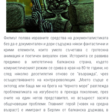
Филмът ползва изразните средства на документалистиката
без да е документален и дори съдържа някои фантастични и
крими елементи, които умело съчетава с гротескна
анимация и поетичен визуален език. Историята се развива
предимно в хипотетична балканска страна, където
комунистическият режим се срива в края на 80-те години, но
след няколко десетилетия отново се "възражда", чрез
осъществяването на контра-революция. „Моето сърце е
октопод или баща ми на брега на Черното море“ разглежда
проблематиката на изгубеното в прехода поколение, през
очите на един негов представител, но всъщност засяга
общочовешки проблеми. Главният герой (човек на средна
възраст) е имигрант в Берлин от балканска държава, в