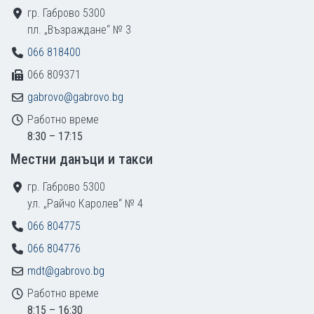
гр. Габрово 5300
пл. „Възраждане“ № 3
066 818400
066 809371
gabrovo@gabrovo.bg
Работно време
8:30 – 17:15
Местни данъци и такси
гр. Габрово 5300
ул. „Райчо Каролев“ № 4
066 804775
066 804776
mdt@gabrovo.bg
Работно време
8:15 – 16:30