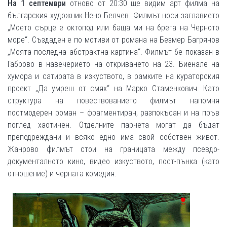
На 1 септември
отново от 20:30 ще видим арт филма на
българския художник Нено Белчев. Филмът носи заглавието
„Моето сърце е октопод или баща ми на брега на Черното
море“. Създаден е по мотиви от романа на Безмер Багрянов
„Моята последна абстрактна картина“. Филмът бе показан в
Габрово в навечерието на откриването на 23. Биенале на
хумора и сатирата в изкуството, в рамките на кураторския
проект „Да умреш от смях“ на Марко Стаменкович. Като
структура на повествованието филмът напомня
постмодерен роман – фрагментиран, разпокъсан и на пръв
поглед хаотичен. Отделните парчета могат да бъдат
преподреждани и всяко едно има свой собствен живот.
Жанрово филмът стои на границата между псевдо-
документалното кино, видео изкуството, пост-пънка (като
отношение) и черната комедия.