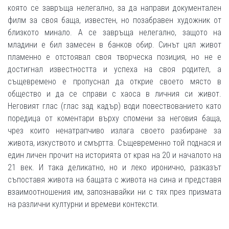
която се завръща нелегално, за да направи документален
филм за своя баща, известен, но позабравен художник от
близкото минало. А се завръща нелегално, защото на
младини е бил замесен в банков обир. Синът цял живот
пламенно е отстоявал своя творческа позиция, но не е
достигнал известността и успеха на своя родител, а
същевремено е пропуснал да открие своето място в
общество и да се справи с хаоса в личния си живот.
Неговият глас (глас зад кадър) води повествованието като
поредица от коментари върху спомени за неговия баща,
чрез които ненатрапчиво излага своето разбиране за
живота, изкуството и смъртта. Същевременно той поднася и
един личен прочит на историята от края на 20 и началото на
21 век. И така деликатно, но и леко иронично, разказът
съпоставя живота на бащата с живота на сина и представя
взаимоотношения им, запознавайки ни с тях през призмата
на различни културни и времеви контексти.