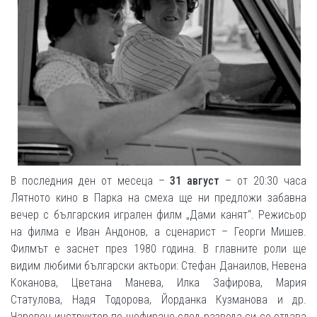
В последния ден от месеца –
31 август
– от 20:30 часа
Лятното кино в Парка на смеха ще ни предложи забавна
вечер с българския игрален филм „Дами канят“. Режисьор
на филма е Иван Андонов, а сценарист – Георги Мишев.
Филмът е заснет през 1980 година. В главните роли ще
видим любими български актьори: Стефан Данаилов, Невена
Коканова, Цветана Манева, Илка Зафирова, Мария
Статулова, Надя Тодорова, Йорданка Кузманова и др.
Чаровен инструктор по шофиране след развода си се отдава