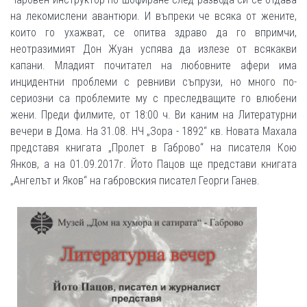
на лекомислени авантюри. И въпреки че всяка от жените,
които го ухажват, се опитва здраво да го впримчи,
неотразимият Дон Жуан успява да излезе от всякакви
капани. Младият почитател на любовните афери има
инцидентни проблеми с ревниви съпрузи, но много по-
сериозни са проблемите му с преследващите го влюбени
жени. Преди филмите, от 18:00 ч. Ви каним на Литературни
вечери в Дома. На 31.08. НЧ „Зора - 1892“ кв. Новата Махала
представя книгата „Пролет в Габрово“ на писателя Кою
Янков, а на 01.09.2017г. Йото Пацов ще представи книгата
„Ангелът и Яков“ на габровския писател Георги Ганев.