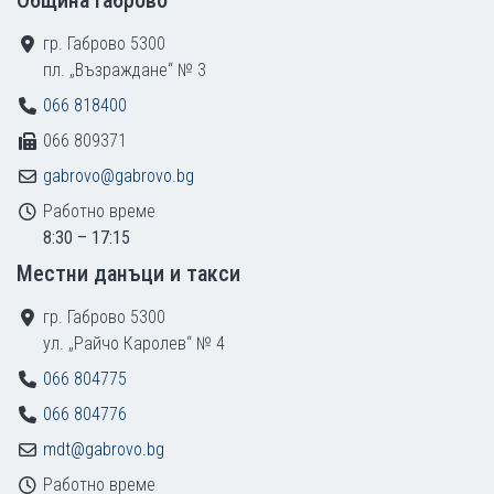
Община Габрово
гр. Габрово 5300
пл. „Възраждане“ № 3
066 818400
066 809371
gabrovo@gabrovo.bg
Работно време
8:30 – 17:15
Местни данъци и такси
гр. Габрово 5300
ул. „Райчо Каролев“ № 4
066 804775
066 804776
mdt@gabrovo.bg
Работно време