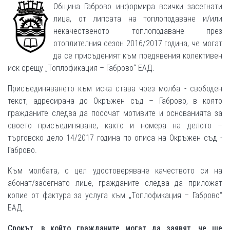
Община Габрово информира всички засегнати
лица, от липсата на топлоподаване и/или
некачественото топлоподаване през
отоплителния сезон 2016/2017 година, че могат
да се присъденият към предявения колективен
иск срещу „Топлофикация – Габрово“ ЕАД.
Присъединяването към иска става чрез молба - свободен
текст, адресирана до Окръжен съд – Габрово, в която
гражданите следва да посочат мотивите и основанията за
своето присъединяване, както и номера на делото –
търговско дело 14/2017 година по описа на Окръжен съд -
Габрово.
Към молбата, с цел удостоверяване качеството си на
абонат/засегнато лице, гражданите следва да приложат
копие от фактура за услуга към „Топлофикация – Габрово“
ЕАД.
Срокът, в който гражданите могат да заявят, че ще