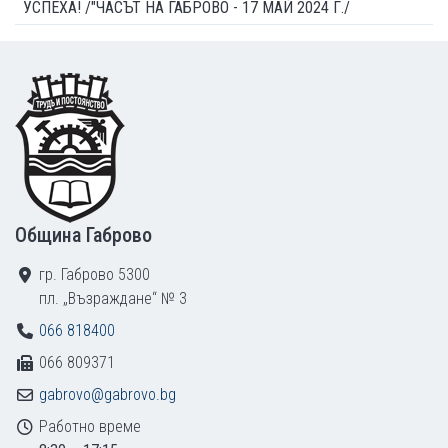
УСПЕХА! /"ЧАСЪТ НА ГАБРОВО - 17 МАЙ 2024 Г./
Footer
Община Габрово
гр. Габрово 5300
пл. „Възраждане“ № 3
066 818400
066 809371
gabrovo@gabrovo.bg
Работно време