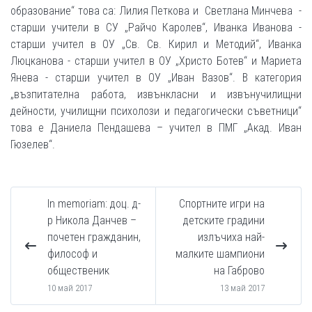
образование“ това са: Лилия Петкова и Светлана Минчева -
старши учители в СУ „Райчо Каролев“, Иванка Иванова -
старши учител в ОУ „Св. Св. Кирил и Методий“, Иванка
Люцканова - старши учител в ОУ „Христо Ботев“ и Мариета
Янева - старши учител в ОУ „Иван Вазов“. В категория
„възпитателна работа, извънкласни и извънучилищни
дейности, училищни психолози и педагогически съветници“
това е Даниела Пендашева – учител в ПМГ „Акад. Иван
Гюзелев“.
In memoriam: доц. д-
Спортните игри на
р Никола Данчев –
детските градини
почетен гражданин,
излъчиха най-
философ и
малките шампиони
общественик
на Габрово
10 май 2017
13 май 2017