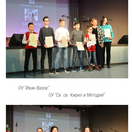
ОУ "Иван Вазов"
ОУ "Св. св. Кирил и Методий"