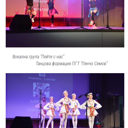
Вокална група "Пейте с нас"
Танцова формация ПГТ "Пенчо Семов"