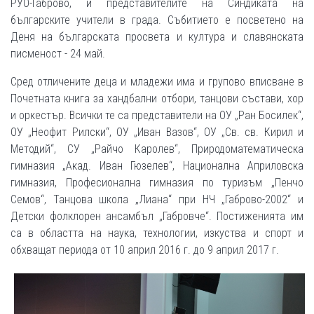
РУО-Габрово, и представителите на Синдиката на
българските учители в града. Събитието е посветено на
Деня на българската просвета и култура и славянската
писменост - 24 май.
Сред отличените деца и младежи има и групово вписване в
Почетната книга за хандбални отбори, танцови състави, хор
и оркестър. Всички те са представители на ОУ „Ран Босилек“,
ОУ „Неофит Рилски“, ОУ „Иван Вазов“, ОУ „Св. св. Кирил и
Методий“, СУ „Райчо Каролев“, Природоматематическа
гимназия „Акад. Иван Гюзелев“, Национална Априловска
гимназия, Професионална гимназия по туризъм „Пенчо
Семов“, Танцова школа „Лиана“ при НЧ „Габрово-2002“ и
Детски фолклорен ансамбъл „Габровче“. Постиженията им
са в областта на наука, технологии, изкуства и спорт и
обхващат периода от 10 април 2016 г. до 9 април 2017 г.