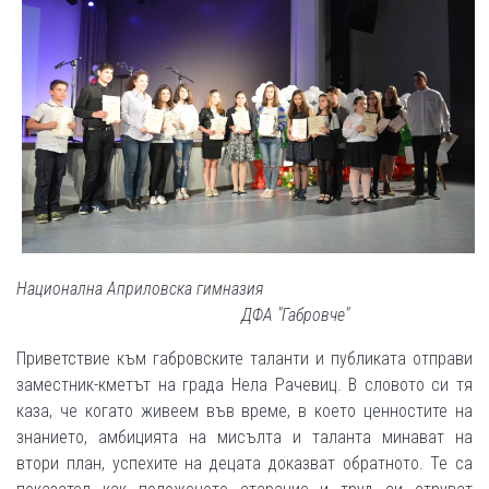
Национална Априловска гимназия
ДФА "Габровче"
Приветствие към габровските таланти и публиката отправи
заместник-кметът на града Нела Рачевиц. В словото си тя
каза, че когато живеем във време, в което ценностите на
знанието, амбицията на мисълта и таланта минават на
втори план, успехите на децата доказват обратното. Те са