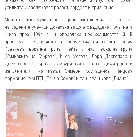
показател как положеното старание и труд си струват
усилията и заслужават радост, гордост и признание.
Майсторските музикално-танцови изпълнения на част от
наградените ученици доказаха защо е създадена Почетната
книга през 1994 г. и оправдаха необходимостта й. В
програмата се изявиха с певческия си талант Далия
Ковачева, вокална група „Пейте с нас“, вокална група
„Усмивките на Габрово“, Инес Метева, Лора Драголова и
Десислава Чакърова, тамбуристката Стела Димитрова и
изпълнителят на кавал Симеон Костадинов, танцова
формация към ПГТ „Пенчо Семов“ и танцова школа „Лиана“.