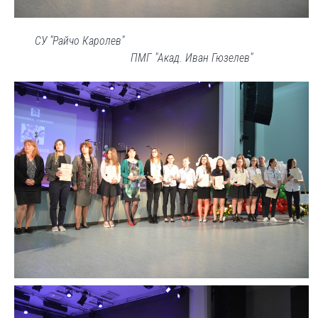
СУ "Райчо Каролев"
ПМГ "Акад. Иван Гюзелев"