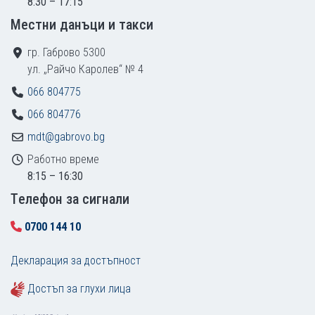
8:30 – 17:15
Местни данъци и такси
гр. Габрово 5300
ул. „Райчо Каролев“ № 4
066 804775
066 804776
mdt@gabrovo.bg
Работно време
8:15 – 16:30
Tелефон за сигнали
0700 144 10
Декларация за достъпност
Достъп за глухи лица