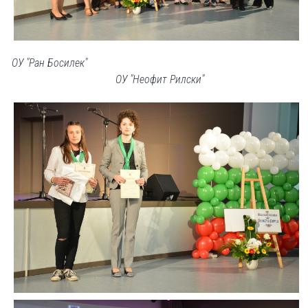
ОУ "Ран Босилек"
ОУ "Неофит Рилски"