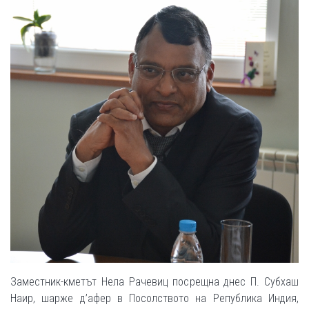
Заместник-кметът Нела Рачевиц посрещна днес П. Субхаш
Наир, шарже д’афер в Посолството на Република Индия,