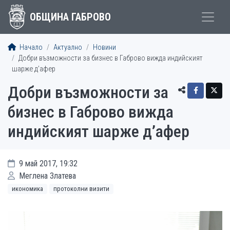
ОБЩИНА ГАБРОВО
Начало
Актуално
Новини
Добри възможности за бизнес в Габрово вижда индийският
шарже д’афер
Добри възможности за
бизнес в Габрово вижда
индийският шарже д’афер
9 май 2017, 19:32
Меглена Златева
икономика
протоколни визити