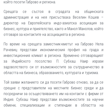
който посети Габрово и региона.
Срещата се състоя в сградата на общинската
администрация и на нея присъстваха Веселин Кошев –
директор на Европейската индо-азиатска асоциация за
бизнес, култура и приятелство, както и Манол Манолов, който
отговаря за контактите на асоциацията в региона.
По време на срещата заместник-кметът на Габрово Нела
Рачевиц представи икономическия профил на града и
инвестиционния климат в региона. Временно отговарящият
за Индийското посолство П. Субхаш Наир изрази
задоволството си от възможностите за сътрудничество в
областта на бизнеса, образованието, културата и туризма.
Той заяви желанието си да посети Габрово отново, за да се
срещне с представители на местните бизнес среди и да
посредничи за осъществяването им на контакти с фирми от
Индия. Субхаш Наир представи възможностите за научни
обмени, специализации и стипендии в областта на