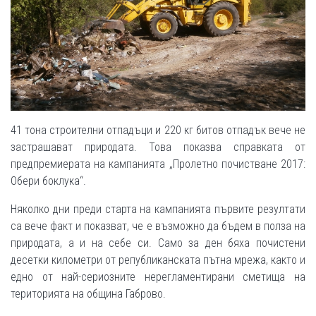
41 тона строителни отпадъци и 220 кг битов отпадък вече не
застрашават природата. Това показва справката от
предпремиерата на кампанията „Пролетно почистване 2017:
Обери боклука“.
Няколко дни преди старта на кампанията първите резултати
са вече факт и показват, че е възможно да бъдем в полза на
природата, а и на себе си. Само за ден бяха почистени
десетки километри от републиканската пътна мрежа, както и
едно от най-сериозните нерегламентирани сметища на
територията на община Габрово.