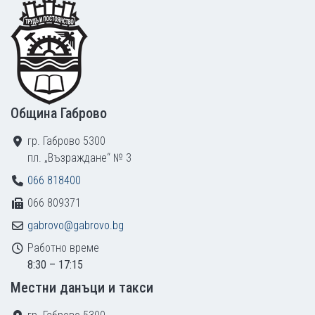
Footer
Община Габрово
гр. Габрово 5300
пл. „Възраждане“ № 3
066 818400
066 809371
gabrovo@gabrovo.bg
Работно време
8:30 – 17:15
Местни данъци и такси