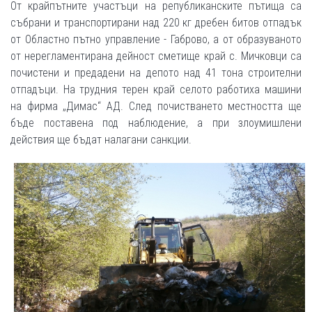
От крайпътните участъци на републиканските пътища са
събрани и транспортирани над 220 кг дребен битов отпадък
от Областно пътно управление - Габрово, а от образуваното
от нерегламентирана дейност сметище край с. Мичковци са
почистени и предадени на депото над 41 тона строителни
отпадъци. На трудния терен край селото работиха машини
на фирма „Димас“ АД. След почистването местността ще
бъде поставена под наблюдение, а при злоумишлени
действия ще бъдат налагани санкции.