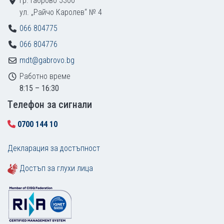
гр. Габрово 5300
ул. „Райчо Каролев“ № 4
066 804775
066 804776
mdt@gabrovo.bg
Работно време
8:15 – 16:30
Tелефон за сигнали
0700 144 10
Декларация за достъпност
Достъп за глухи лица